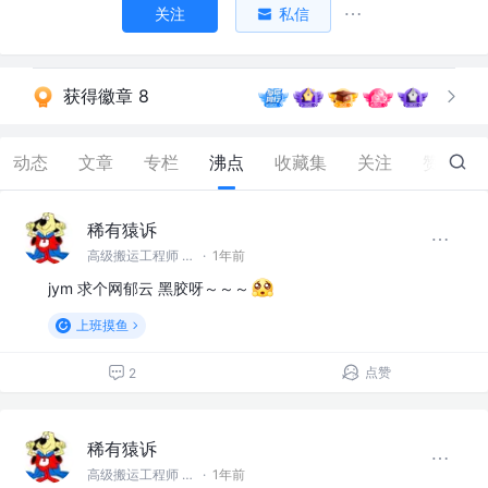
关注
私信
获得徽章 8
动态
文章
专栏
沸点
收藏集
关注
赞
4.6K
稀有猿诉
高级搬运工程师 @稀有猿诉
·
1年前
jym 求个网郁云 黑胶呀～～～
上班摸鱼
点赞
2
稀有猿诉
高级搬运工程师 @稀有猿诉
·
1年前