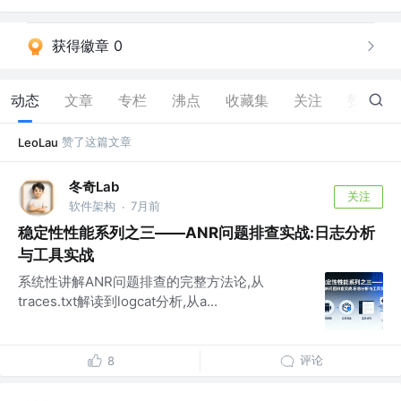
获得徽章 0
动态
文章
专栏
沸点
收藏集
关注
赞
7
赞了这篇文章
LeoLau
冬奇Lab
关注
软件架构
7月前
·
稳定性性能系列之三——ANR问题排查实战:日志分析
与工具实战
系统性讲解ANR问题排查的完整方法论,从
traces.txt解读到logcat分析,从a...
评论
8