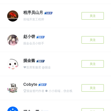
程序员山月
关注
前端开发工程师
赵小饼
关注
掘金会员小助手
掘金酱
关注
❤首席客服君 @掘金
Cobyte
关注
🏆掘金签约作者 ● 小小前端，伪全栈