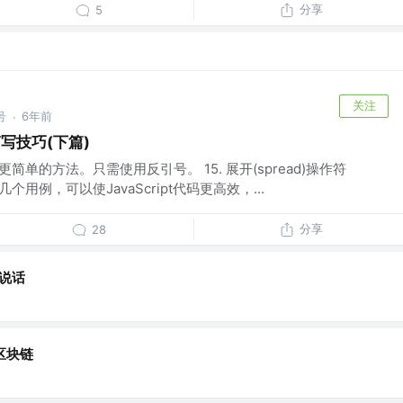
分享
5
关注
号
6年前
·
码简写技巧(下篇)
更简单的方法。只需使用反引号。 15. 展开(spread)操作符
用例，可以使JavaScript代码更高效，...
分享
28
说话
区块链