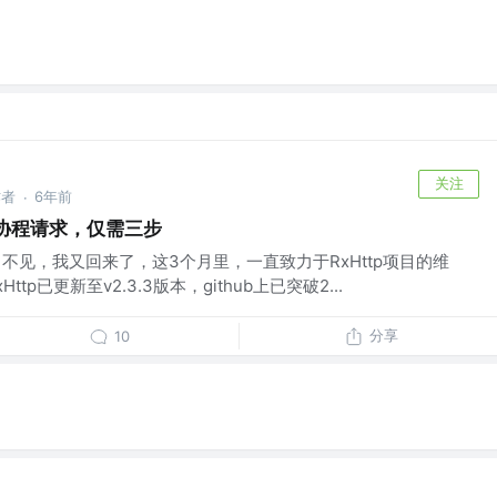
关注
作者
6年前
·
ar，协程请求，仅需三步
个月不见，我又回来了，这3个月里，一直致力于RxHttp项目的维
p已更新至v2.3.3版本，github上已突破2...
分享
10