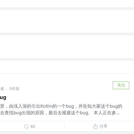
关注
作者
5年前
·
ug
，由浅入深的引出Kotlin的一个bug，并告知大家这个bug的
查找bug出现的原因，最后去规避这个bug。 本人正在参...
分享
62