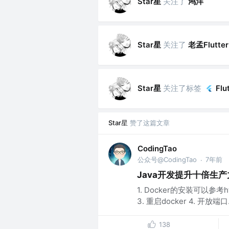
Star星
关注了
鸿洋
Star星
关注了
老孟Flutter
Star星
关注了标签
Flu
Star星
赞了这篇文章
CodingTao
公众号@CodingTao
7年前
·
Java开发提升十倍生产力:
1. Docker的安装可以参考http
3. 重启docker 4. 开放端口.
138