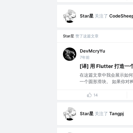
Star星
关注了
CodeShee
Star星
赞了这篇文章
DevMcryYu
7年前
[译] 用 Flutter 打造
在这篇文章中我会展示如何通过整合 
一个圆形滑块。 如果你对构
14
Star星
关注了
Tangpj