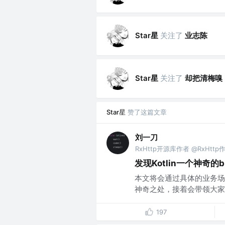
Star星
关注了
业志陈
Star星
关注了
却把清梅嗅
Star星
赞了这篇文章
刘一刀
RxHttp开源库作者 @RxHttp
发现Kotlin一个神奇的b
本文将会通过具体的业务场景
神奇之处，接着会带领大家去
197