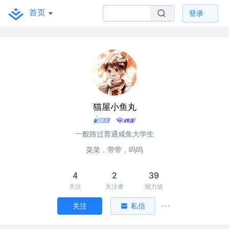
首页
登录
猫屋小鱼丸
一般路过普通咸鱼大学生
菜菜，带带，呜呜
4
2
39
关注
关注者
掘力值
关注
私信