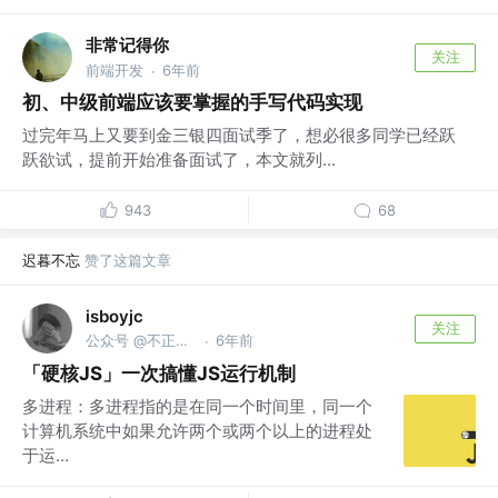
非常记得你
关注
前端开发
6年前
·
初、中级前端应该要掌握的手写代码实现
过完年马上又要到金三银四面试季了，想必很多同学已经跃
跃欲试，提前开始准备面试了，本文就列...
943
68
迟暮不忘
赞了这篇文章
isboyjc
关注
公众号 @不正经的前端
6年前
·
「硬核JS」一次搞懂JS运行机制
多进程：多进程指的是在同一个时间里，同一个
计算机系统中如果允许两个或两个以上的进程处
于运...