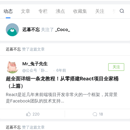
动态
文章
专栏
沸点
收藏集
关注
赞
34
迟暮不忘
关注了
_Coco_
迟暮不忘
赞了这篇文章
Mr_兔子先生
关注
@公众号「卧梅又闻花」
6年前
·
超全面详细一条龙教程！从零搭建React项目全家桶
（上篇）
React是近几年来前端项目开发非常火的一个框架，其背景
是Facebook团队的技术支持...
220
18
迟暮不忘
赞了这篇文章