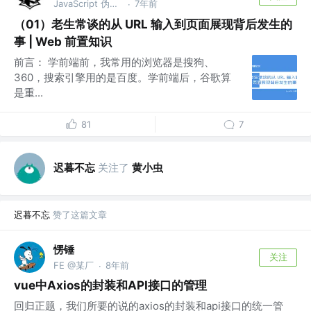
JavaScript 伪全栈 @前端一万小时 | 巨人肩上
7年前
·
（01）老生常谈的从 URL 输入到页面展现背后发生的
事 | Web 前置知识
前言： 学前端前，我常用的浏览器是搜狗、
360，搜索引擎用的是百度。学前端后，谷歌算
是重...
81
7
迟暮不忘
关注了
黄小虫
迟暮不忘
赞了这篇文章
愣锤
关注
FE @某厂
8年前
·
vue中Axios的封装和API接口的管理
回归正题，我们所要的说的axios的封装和api接口的统一管