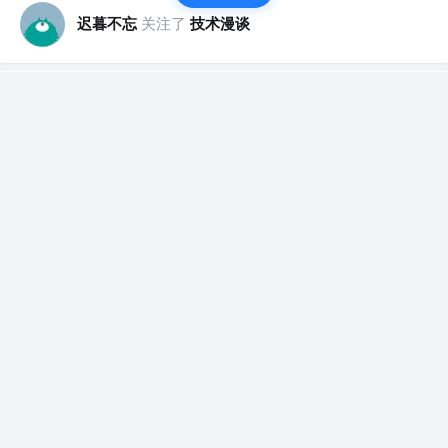
迟暮不忘
关注了
技术漫谈
迟暮不忘
赞了这篇文章
技术漫谈
关注
微信公众号 @技术漫谈
6年前
·
图解 JavaScript 垃圾回收 — 现代 JavaScript 教程
对于开发者来说，JavaScript 的内存管理是自动的、无形
的。我们创建的原始值、对象...
129
12
迟暮不忘
赞了这篇文章
迟暮不忘
关注
6年前
和JS原型及原型链的第一次亲密接触