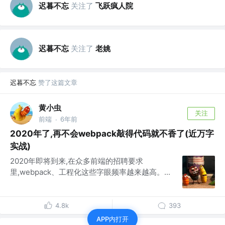
迟暮不忘
关注了
飞跃疯人院
迟暮不忘
关注了
老姚
迟暮不忘
赞了这篇文章
黄小虫
关注
前端
6年前
·
2020年了,再不会webpack敲得代码就不香了(近万字
实战)
2020年即将到来,在众多前端的招聘要求
里,webpack、工程化这些字眼频率越来越高。...
4.8k
393
APP内打开