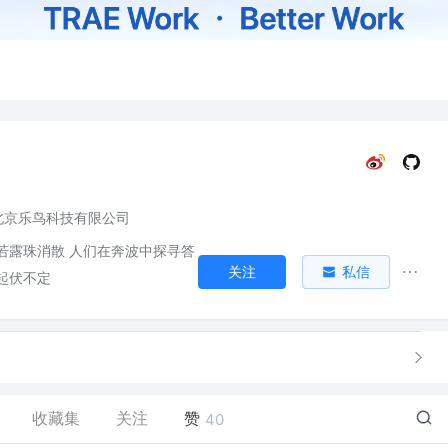
北京乐鸟科技有限公司
若露珠消散 人们在奔波中探寻答
关注
私信
起伏不定
收藏集
关注
赞
40