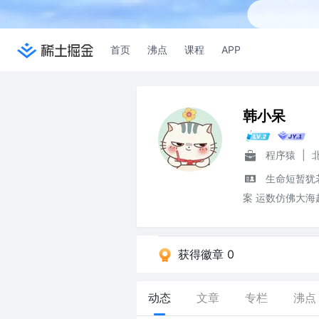
首页
沸点
课程
APP
韩小呆
程序猿
|
生命短暂犹
案 运数仿佛大海
获得徽章 0
动态
文章
专栏
沸点