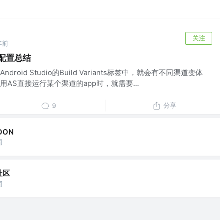
关注
年前
道配置总结
oid Studio的Build Variants标签中，就会有不同渠道变体
AS直接运行某个渠道的app时，就需要...
分享
9
OON
司
社区
司