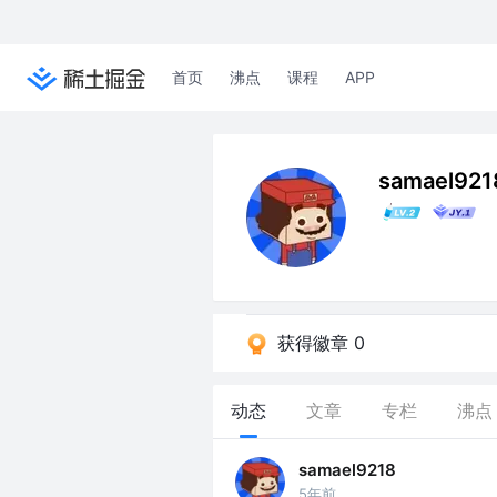
首页
沸点
课程
APP
samael921
获得徽章 0
动态
文章
专栏
沸点
samael9218
5年前