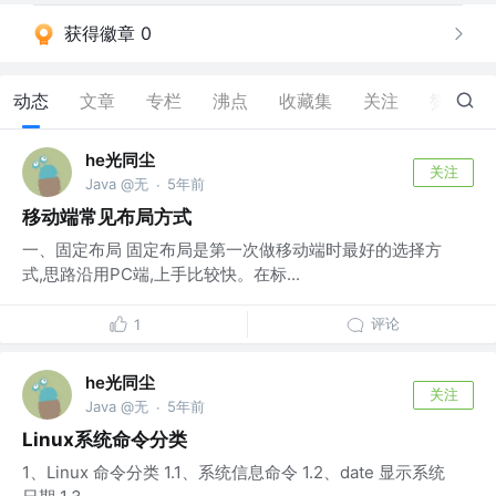
获得徽章 0
动态
文章
专栏
沸点
收藏集
关注
赞
2
he光同尘
关注
Java @无
5年前
·
移动端常见布局方式
一、固定布局 固定布局是第一次做移动端时最好的选择方
式,思路沿用PC端,上手比较快。在标...
评论
1
he光同尘
关注
Java @无
5年前
·
Linux系统命令分类
1、Linux 命令分类 1.1、系统信息命令 1.2、date 显示系统