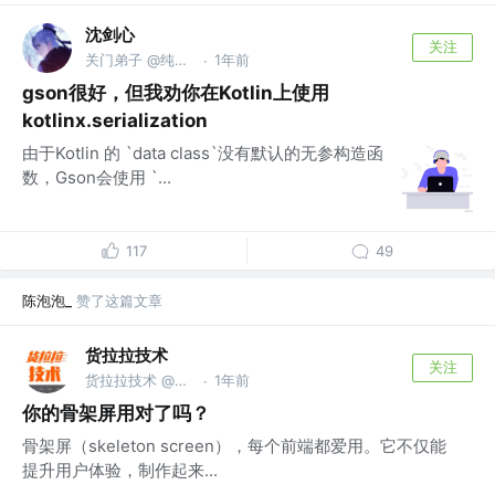
沈剑心
关注
关门弟子 @纯阳宫
1年前
·
gson很好，但我劝你在Kotlin上使用
kotlinx.serialization
由于Kotlin 的 `data class`没有默认的无参构造函
数，Gson会使用 `...
117
49
陈泡泡_
赞了这篇文章
货拉拉技术
关注
货拉拉技术 @货拉拉集团
1年前
·
你的骨架屏用对了吗？
骨架屏（skeleton screen），每个前端都爱用。它不仅能
提升用户体验，制作起来...