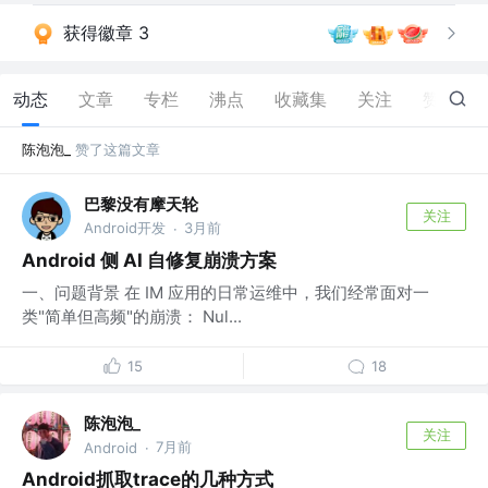
获得徽章 3
动态
文章
专栏
沸点
收藏集
关注
赞
33
陈泡泡_
赞了这篇文章
巴黎没有摩天轮
关注
Android开发
3月前
·
Android 侧 AI 自修复崩溃方案
一、问题背景 在 IM 应用的日常运维中，我们经常面对一
类"简单但高频"的崩溃： Nul...
15
18
陈泡泡_
关注
7月前
Android
·
Android抓取trace的几种方式