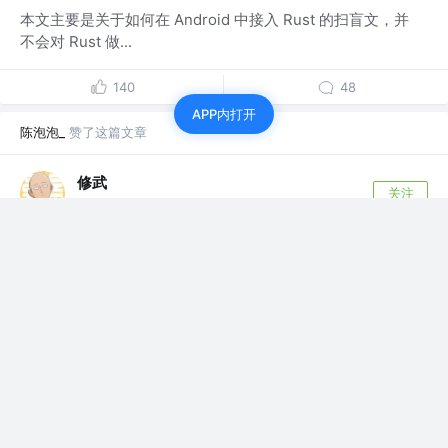
本文主要是关于如何在 Android 中接入 Rust 的扫盲文，并
不会对 Rust 做...
140
48
APP内打开
陈泡泡_
赞了这篇文章
修武
关注
客户端架构 @得物
5年前
·
基于JVMTI 实现性能监控
JVMTI 全程 JVM Tool Interface，它是Java虚拟机定义的
一个开发...
64
10
陈泡泡_
关注了
修武
Android