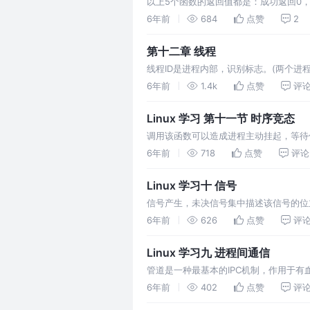
以上5个函数的返回值都是：成功返回0，
有该互斥量的其他线程解锁为止。 unl
6年前
684
点赞
2
先被唤醒，取决于优先级、调度。默认：先
第十二章 线程
线程ID是进程内部，识别标志。(两个进程间，
通过pthread_create传出参数来获取
6年前
1.4k
点赞
评
fork() 函数。 返…
Linux 学习 第十一节 时序竞态
调用该函数可以造成进程主动挂起，等待信号
达将其唤醒 可以通过设置屏蔽SIGAL
6年前
718
点赞
评论
蔽”与“挂起等待信号”这个两个操作间隙失
Linux 学习十 信号
信号产生，未决信号集中描述该信号的位
时刻往往非常短暂。 信号产生后由于某
6年前
626
点赞
评
除前，信号一直处于未决状态。 不存在编号
Linux 学习九 进程间通信
管道是一种最基本的IPC机制，作用于有
道。有如下特质： 由两个文件描述符引
6年前
402
点赞
评
端流出。 数据一旦被读走，便不在管道