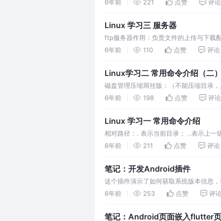
6年前
221
点赞
评论
Linux 学习三 服务器
ftp服务器作用：负责文件的上传与下载配置
贝：可以在不同的主机之间进行拷贝其他
6年前
110
点赞
评论
Linux学习二 常用命令介绍（二
磁盘管理压缩屌丝版：（不能压缩目录，只能
留原文件、压缩后的格式为gz）gunzip*.txt
6年前
198
点赞
评论
Linux 学习一 常用命令介绍
相对路径：. 表示当前目录； ..表示上一
6年前
211
点赞
评论
笔记：开发Android插件
这个插件演示了如何获取系统版本信息，
6年前
253
点赞
评
笔记：Android页面嵌入flutte