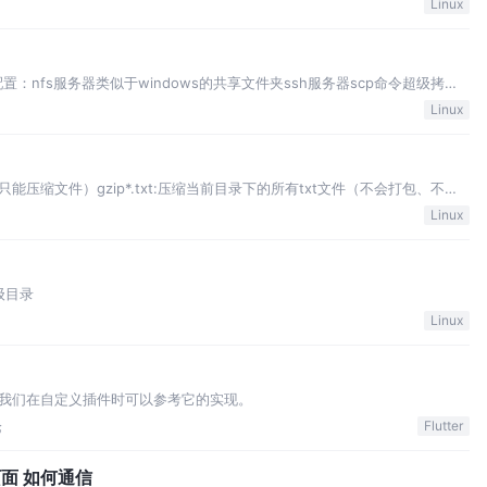
Linux
：nfs服务器类似于windows的共享文件夹ssh服务器scp命令超级拷
命令
Linux
）
压缩文件）gzip*.txt:压缩当前目录下的所有txt文件（不会打包、不保
:恢复bzip2*.txt:（压
Linux
级目录
Linux
我们在自定义插件时可以参考它的实现。
论
Flutter
r页面 如何通信