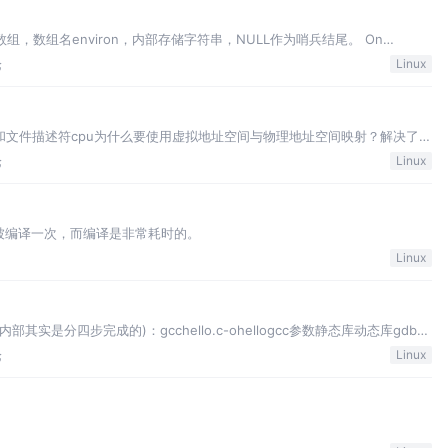
数组，数组名environ，内部存储字符串，NULL作为哨兵结尾。 On
is returned in the parent, and 0 is return…
论
Linux
B和文件描述符cpu为什么要使用虚拟地址空间与物理地址空间映射？解决了什
errnoread、write、close文
论
Linux
会被编译一次，而编译是非常耗时的。
Linux
实是分四步完成的)：gcchello.c-ohellogcc参数静态库动态库gdb调
论
Linux