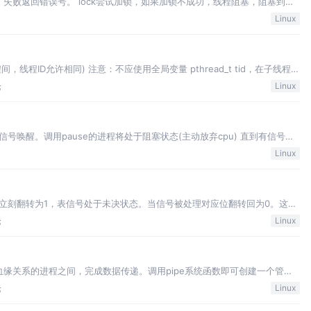
 失败返回错误号。 lock尝试加锁，如果加锁不成功，线程阻塞，阻塞到持
ock主动解锁函数，同时将阻塞在该锁上的所有线程全部唤醒，至于哪个线程
Linux
阻塞、先唤醒。 loc…
线程ID允许相同) 注意：不应使用全局变量 pthread_t tid，在子线程中
线程ID，而应使用pthread_self。 作用：创建一个新线程，相当于进程中的
论
Linux
唤醒。调用pause的进程将处于阻塞状态(主动放弃cpu) 直到有信号递
RM的方法来控制程序执行逻辑，但无论如何设置，程序都有可能在“解除信号屏
Linux
去cpu资源。除…
立刻翻转为1，表信号处于未决状态。当信号被处理对应位翻转回为0。这一
些原因(主要是阻塞)不能抵达。这类信号的集合称之为未决信号集。在屏蔽解
论
Linux
为0的信号。其中1-31号信…
血缘关系的进程之间，完成数据传递。调用pipe系统函数即可创建一个管
用，一个表示读端，一个表示写端。 规定数据从管道的写端流入管道，从读
论
Linux
中存在，不可反复读取。 由于管道…