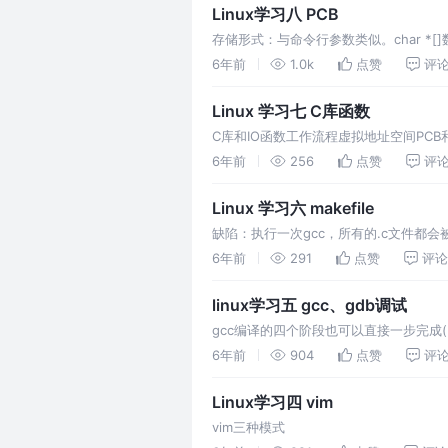
Linux学习八 PCB
存储形式：与命令行参数类似。char *[]
success, the PID of the child process 
6年前
1.0k
点赞
评
Linux 学习七 C库函数
C库和IO函数工作流程虚拟地址空间PC
么样的问题？库函数与系统函数的关系open函数
6年前
256
点赞
评
Linux 学习六 makefile
缺陷：执行一次gcc，所有的.c文件都
6年前
291
点赞
评论
linux学习五 gcc、gdb调试
gcc编译的四个阶段也可以直接一步完成(内部其
试
6年前
904
点赞
评
Linux学习四 vim
vim三种模式