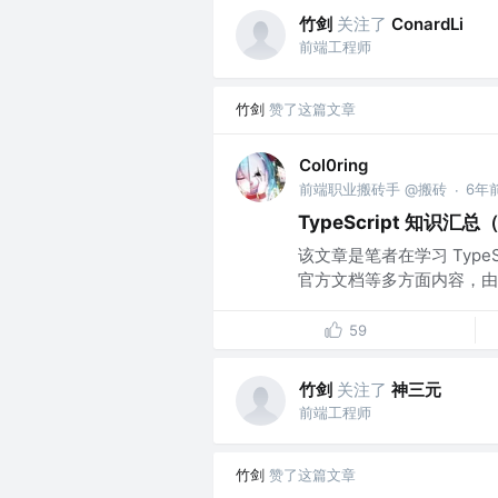
竹剑
关注了
ConardLi
前端工程师
竹剑
赞了这篇文章
Col0ring
前端职业搬砖手 @搬砖
6年
·
TypeScript 知识汇
该文章是笔者在学习 TypeS
官方文档等多方面内容，由
59
竹剑
关注了
神三元
前端工程师
竹剑
赞了这篇文章