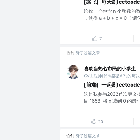
[路飞]_每天刷leetcode
给你一个包含 n 个整数的数组
，使得 a + b + c = 0
7
竹剑
赞了这篇文章
喜欢当热心市民的小学生
CV工程师(代码都是AI写的与我
[前端]_一起刷leetcode
这是我参与2022首次更文
目 1658. 将 x 减到 0 
20
竹剑
赞了这篇文章