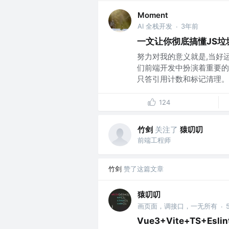
Moment
AI 全栈开发
3年前
·
一文让你彻底搞懂JS垃
努力对我的意义就是,当好运
们前端开发中扮演着重要的
只答引用计数和标记清理。..
124
竹剑
关注了
猿叨叨
前端工程师
竹剑
赞了这篇文章
猿叨叨
画页面，调接口，一无所有
·
Vue3+Vite+TS+E