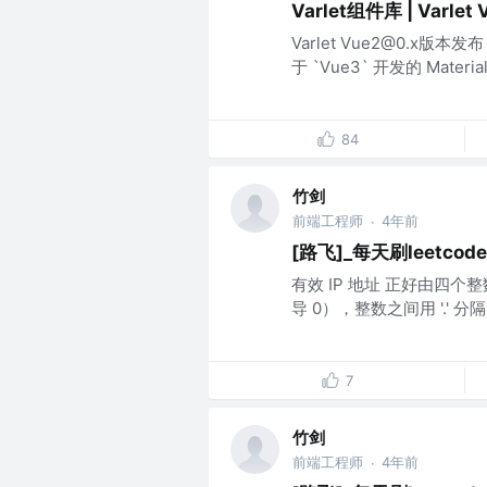
Varlet组件库 | Va
Varlet Vue2@0.x版本
于 `Vue3` 开发的 Mate
84
竹剑
前端工程师
4年前
·
[路飞]_每天刷leetcode_
有效 IP 地址 正好由四个
导 0），整数之间用 '.' 分隔。
7
竹剑
前端工程师
4年前
·