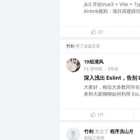
从0 开始Vue3 + Vite + T
Airbnb规则；项目搭建踩坑实
27
竹剑
赞了这篇文章
19组清风
FE @19组
3年前
·
深入浅出 Eslint，告别 
大家好，相信大多数同学在日
来和大家聊聊如何利用 EsL
171
竹剑
关注了
程序员山月
前端工程师