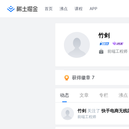
首页
沸点
课程
APP
竹剑
前端工程师
获得徽章 7
动态
文章
专栏
沸点
竹剑
关注了
快手电商无线
前端工程师