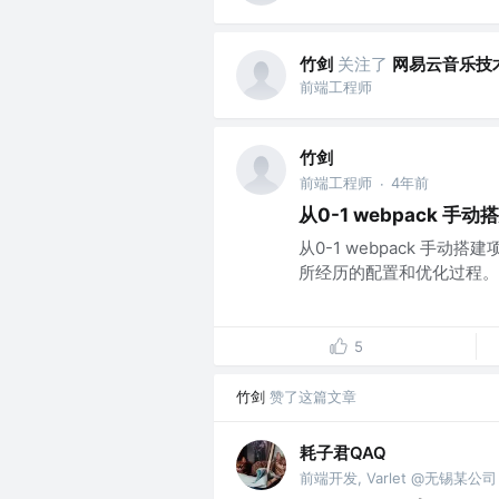
竹剑
关注了
网易云音乐技
前端工程师
竹剑
前端工程师
4年前
·
从0-1 webpack 手
从0-1 webpack 手动搭
所经历的配置和优化过程。..
5
竹剑
赞了这篇文章
耗子君QAQ
前端开发, Varlet @无锡某公司