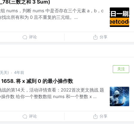
_78(三数之和 3 Sum)
 nums，判断 nums 中是否存在三个元素 a，b，c
 ？请你找出所有和为 0 且不重复的三元组。...
评论
分享
关注
无关)
4年前
·
 1658. 将 x 减到 0 的最小操作数
挑战的第14天，活动详情查看：2022首次更文挑战 题
的最小操作数 给你一个整数数组 nums 和一个整数 x ...
评论
分享