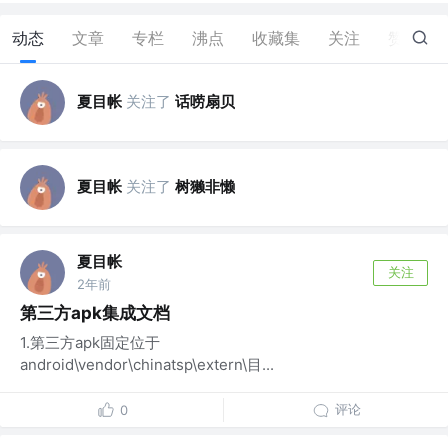
动态
文章
专栏
沸点
收藏集
关注
赞
1
夏目帐
关注了
话唠扇贝
夏目帐
关注了
树獭非懒
夏目帐
关注
2年前
第三方apk集成文档
1.第三方apk固定位于
android\vendor\chinatsp\extern\目...
评论
0