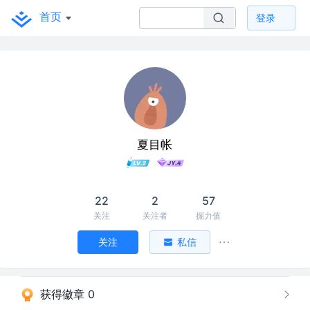
首页
登录
夏目帐
22
2
57
关注
关注者
掘力值
关注
私信
获得徽章 0