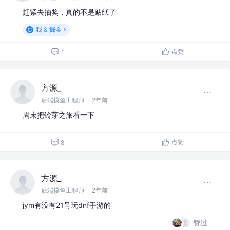
赶紧去抽奖，真的不是贴纸了
我 & 掘金
点赞
1
方源_
后端摸鱼工程师
·
2年前
周末把铃芽之旅看一下
点赞
8
方源_
后端摸鱼工程师
·
2年前
jym有没有21号玩dnf手游的
赞过