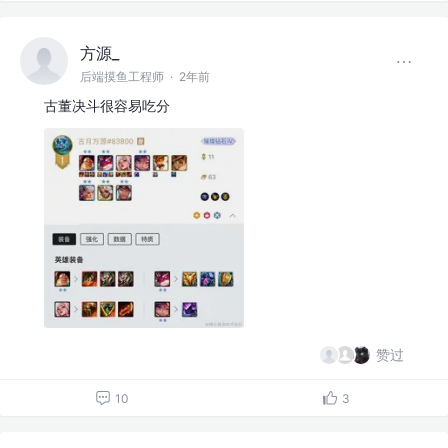
方源_
后端摸鱼工程师
·
2年前
古董决斗很容易吃分
赞过
10
3