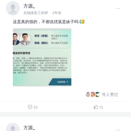
方源_
后端摸鱼工程师
·
2年前
这是真的假的，不都说优弧是妹子吗
等人赞过
32
12
方源_