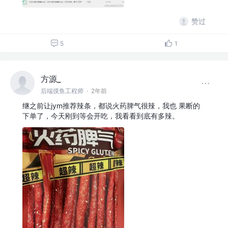
赞过
5
1
方源_
后端摸鱼工程师
·
2年前
继之前让jym推荐辣条，都说火药脾气很辣，我也 果断的
下单了，今天刚到等会开吃，我看看到底有多辣。