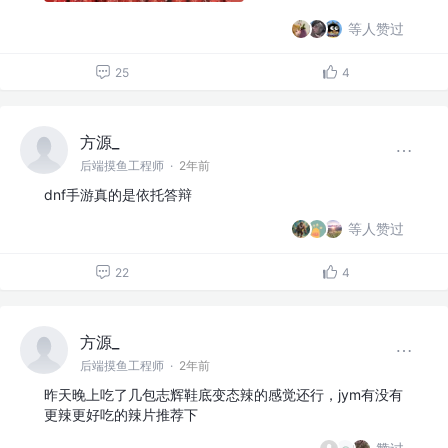
等人赞过
25
4
方源_
后端摸鱼工程师
·
2年前
dnf手游真的是依托答辩
等人赞过
22
4
方源_
后端摸鱼工程师
·
2年前
昨天晚上吃了几包志辉鞋底变态辣的感觉还行，jym有没有
更辣更好吃的辣片推荐下