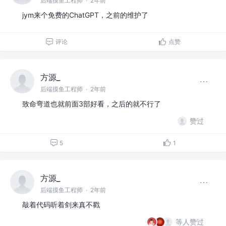
后端摸鱼工程师
·
2年前
jym来个免费的ChatGPT，之前的维护了
评论
点赞
方源_
后端摸鱼工程师
·
2年前
致命弯道也就前面3部好看，之后的就不行了
赞过
5
1
方源_
后端摸鱼工程师
·
2年前
敲着代码听着剑来真不戳
等人赞过