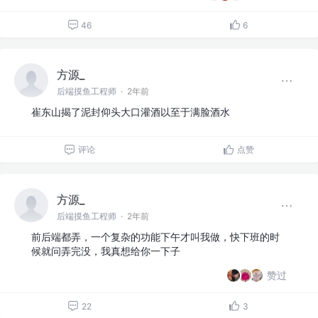
46
6
方源_
后端摸鱼工程师
·
2年前
崔东山揭了泥封仰头大口灌酒以至于满脸酒水
评论
点赞
方源_
后端摸鱼工程师
·
2年前
前后端都弄，一个复杂的功能下午才叫我做，快下班的时
候就问弄完没，我真想给你一下子
赞过
22
3