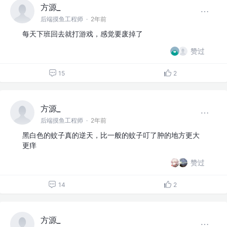
方源_
后端摸鱼工程师
·
2年前
每天下班回去就打游戏，感觉要废掉了
赞过
15
2
方源_
后端摸鱼工程师
·
2年前
黑白色的蚊子真的逆天，比一般的蚊子叮了肿的地方更大
更痒
赞过
14
2
方源_