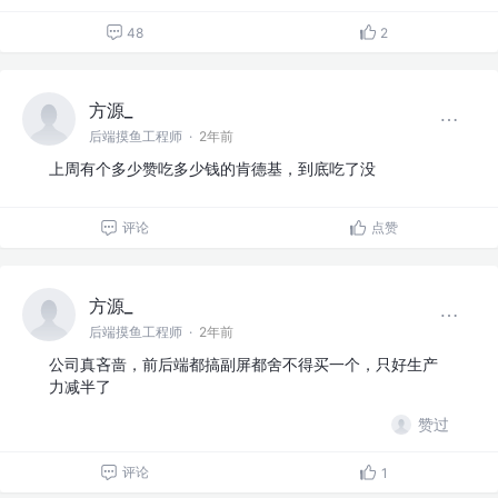
48
2
方源_
后端摸鱼工程师
·
2年前
上周有个多少赞吃多少钱的肯德基，到底吃了没
评论
点赞
方源_
后端摸鱼工程师
·
2年前
公司真吝啬，前后端都搞副屏都舍不得买一个，只好生产
力减半了
赞过
评论
1