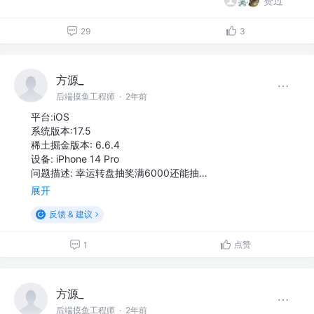
赞过
29
3
方源_
后端摸鱼工程师
·
2年前
平台:iOS
系统版本:17.5
稀土掘金版本: 6.6.4
设备: iPhone 14 Pro
问题描述: 幸运转盘抽奖满6000还能抽…
展开
反馈 & 建议
点赞
1
方源_
后端摸鱼工程师
·
2年前