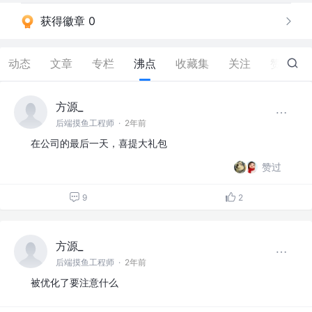
获得徽章 0
动态
文章
专栏
沸点
收藏集
关注
赞
5.2K
方源_
后端摸鱼工程师
·
2年前
在公司的最后一天，喜提大礼包
赞过
9
2
方源_
后端摸鱼工程师
·
2年前
被优化了要注意什么