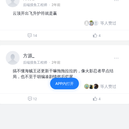
后端摸鱼工程师
·
2年前
云顶开出飞升护符就是赢
等人赞过
14
4
方源_
后端摸鱼工程师
·
2年前
搞不懂海贼王还更新干嘛拖拖拉拉的，像火影忍者早点结
局，也不至于胡编凑剧情然后烂尾
APP内打开
等人赞过
12
4