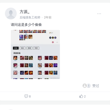
方源_
后端摸鱼工程师
·
2年前
请问这是多少个偷偷
赞过
8
2