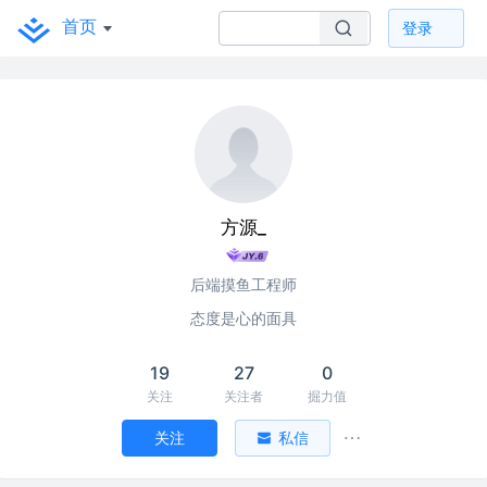
首页
登录
方源_
后端摸鱼工程师
态度是心的面具
19
27
0
关注
关注者
掘力值
关注
私信