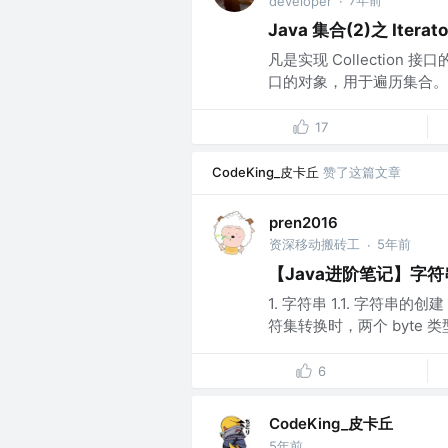
7年前
developer
·
Java 集合(2)之 Itera
凡是实现 Collection 接
口的对象，用于遍历集合。Ite
17
CodeKing_皮卡丘
赞了这篇文章
pren2016
资深移动搬砖工
5年前
·
【Java进阶笔记】字符串
1. 字符串 1.1. 字符串的创建（J
符集转换时，两个 byte 类型的
6
CodeKing_皮卡丘
5年前