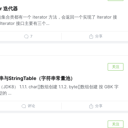
tor 迭代器
口的集合类都有一个 iterator 方法，会返回一个实现了 Iterator 接
rator 接口主要有三个...
分享
7
关注
与StringTable（字符串常量池）
DK8） 1.1.1. char[]数组创建 1.1.2. byte[]数组创建 按 GBK 字
 ...
评论
分享
关注