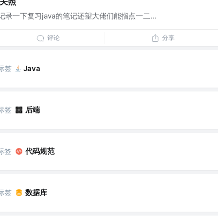
多关照
录一下复习java的笔记还望大佬们能指点一二...
评论
分享
标签
Java
标签
后端
标签
代码规范
标签
数据库