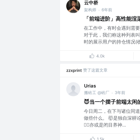
云中桥
架构师
6年前
·
「前端进阶」高性能渲染
在工作中，有时会遇到需要
对于此，我们称这种列表叫
时的展示用户的持仓情况(收益
4.0k
赞了这篇文章
zzxprint
Urias
搬砖工 @砖厂
3年前
·
😈当一个摆子前端太闲
今日周二，在下与诸位同道
做些什么。 🤯是独自深耕
💆‍♂️亦或是闭目养神...
1.5k