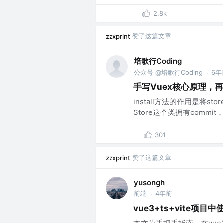
2.8k
赞了这篇文章
zzxprint
培歌行Coding
公众号 @培歌行Coding
6年
·
手写Vuex核心原理，
install方法的作用是将
Store这个类拥有commit，
301
赞了这篇文章
zzxprint
yusongh
前端
4年前
·
vue3+ts+vite项目中使用
本文为手把手指南，在vue3 + ts 