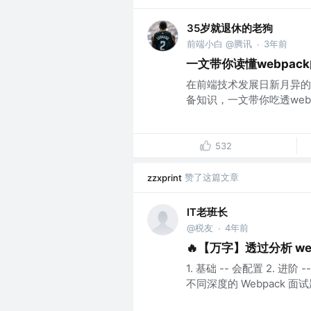
35岁就退休的老狗
前端小白 @腾讯
3年前
·
一文带你读懂webpa
在前端技术发展日新月异的
备知识，一文带你吃透webpac
532
赞了这篇文章
zzxprint
IT老班长
@税友
4年前
·
🔥【万字】透过分析 web
1. 基础 -- 会配置 2. 进阶
不同深度的 Webpack 面试题