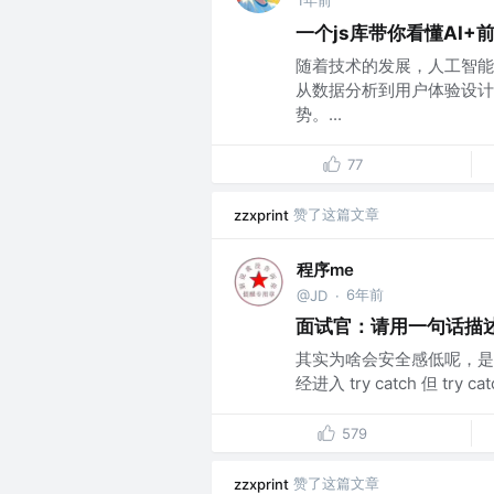
1年前
一个js库带你看懂AI+
随着技术的发展，人工智能
从数据分析到用户体验设计
势。...
77
赞了这篇文章
zzxprint
程序me
6年前
@JD
·
面试官：请用一句话描述 tr
其实为啥会安全感低呢，是
经进入 try catch 但 t
579
赞了这篇文章
zzxprint