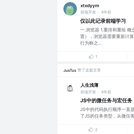
xtxdyym
前端开发
4年前
·
仅以此记录前端学习
一.浏览器 1.重排和重绘
置），浏览器需要重新计算
行为称之...
1
赞了这篇文章
JusTus
人生浅薄
前端开发
4年前
·
JS中的微任务与宏任务
JS中的代码执行顺序一直
了JS的任务类型，从微任务
2