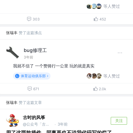
等人赞过
303
452
张瑞丰
赞了这篇沸点
bug修理工
3年前
我就不信了 一个赞骑行一公里 玩的就是真实
等人赞过
体育运动俱乐部
671
2.0k
张瑞丰
赞了这篇文章
古时的风筝
关注
@公众号「古时的风筝」
3年前
·
用了这两款插件，同事再也不说我代码写的烂了