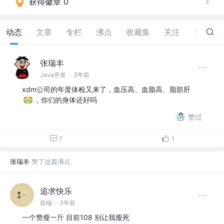
获得徽章 0
动态
文章
专栏
沸点
收藏集
关注
赞
11
张瑞丰
Java开发
·
3年前
xdm公司的年度体检又来了，血压高、血脂高、脂肪肝
，你们的身体还好吗
赞过
7
1
张瑞丰
赞了这篇沸点
追求快乐
前端
·
3年前
一个赞瘦一斤 目前108 别让我瘦死