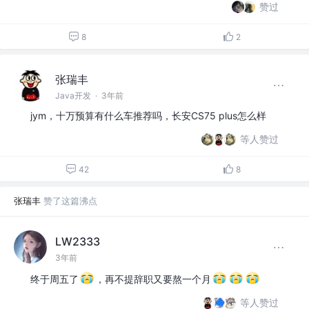
赞过
8
2
张瑞丰
Java开发
·
3年前
jym，十万预算有什么车推荐吗，长安CS75 plus怎么样
等人赞过
42
8
张瑞丰
赞了这篇沸点
LW2333
3年前
终于周五了
，再不提辞职又要熬一个月
等人赞过