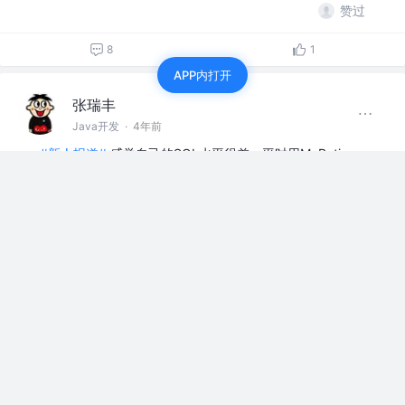
赞过
8
1
APP内打开
张瑞丰
Java开发
·
4年前
#新人报道#
感觉自己的SQL水平很差，平时用MyBatis
Plus太多了，很少写SQL，有什么办法能提升一下？
点赞
5
张瑞丰
关注了
湛蓝air
Java开发
张瑞丰
关注了
小傅哥
Java开发