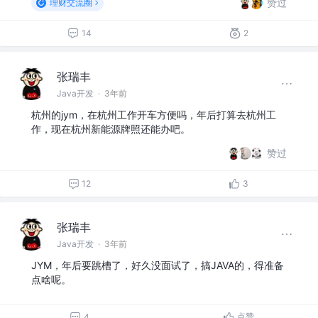
赞过
理财交流圈
14
2
张瑞丰
Java开发
·
3年前
杭州的jym，在杭州工作开车方便吗，年后打算去杭州工
作，现在杭州新能源牌照还能办吧。
赞过
12
3
张瑞丰
Java开发
·
3年前
JYM，年后要跳槽了，好久没面试了，搞JAVA的，得准备
点啥呢。
点赞
4