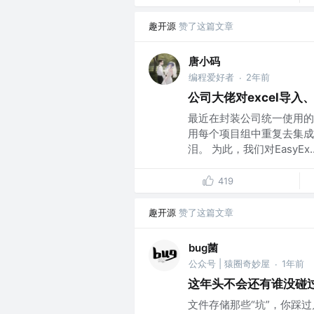
趣开源
赞了这篇文章
唐小码
编程爱好者
2年前
·
公司大佬对excel导
最近在封装公司统一使用的
用每个项目组中重复去集成
泪。 为此，我们对EasyEx..
419
趣开源
赞了这篇文章
bug菌
公众号 | 猿圈奇妙屋
1年前
·
这年头不会还有谁没碰过mi
文件存储那些“坑”，你踩