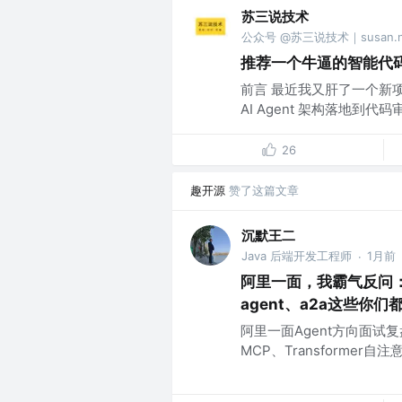
苏三说技术
公众号 @苏三说技术｜susan.ne
推荐一个牛逼的智能代
前言 最近我又肝了一个新项目
AI Agent 架构落地到代码
26
趣开源
赞了这篇文章
沉默王二
Java 后端开发工程师
1月前
·
阿里一面，我霸气反问：你说
agent、a2a这些
阿里一面Agent方向面试复盘，
MCP、Transformer