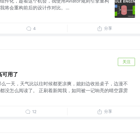
件化，趁着这个机会，我使用Aviator规则引擎重构
我将会重构前后的设计作对比。...
分享
4
关注
高可用了
那么一天，天气比以往时候都更凉爽，媳妇边收拾桌子，边漫不
都没怎么阅读了。 正刷着新闻我，如同被一记响亮的晴空霹雳
分享
12