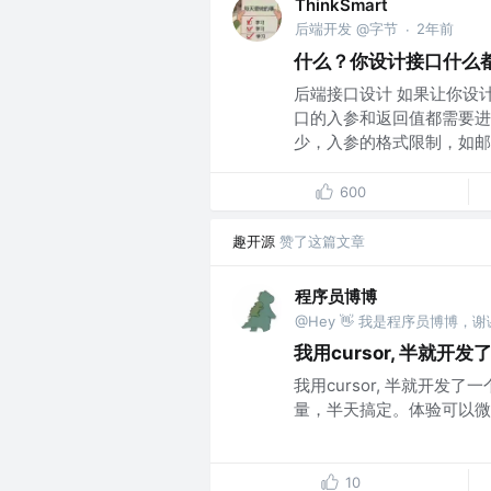
ThinkSmart
后端开发 @字节
2年前
·
什么？你设计接口什么
后端接口设计 如果让你设计
口的入参和返回值都需要进
少，入参的格式限制，如邮箱
600
趣开源
赞了这篇文章
程序员博博
@Hey 👋 我是程序员博博，
我用cursor, 半就
我用cursor, 半就开
量，半天搞定。体验可以微信
10