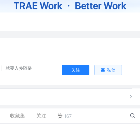
|
就要入乡随俗
关注
私信
收藏集
关注
赞
167