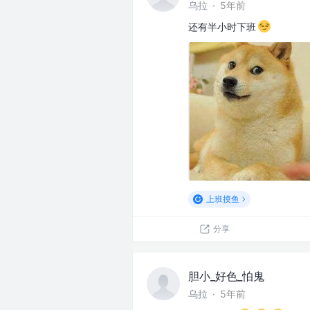
乌拉
·
5年前
还有半小时下班
上班摸鱼
分享
胆小_好色_怕鬼
乌拉
·
5年前