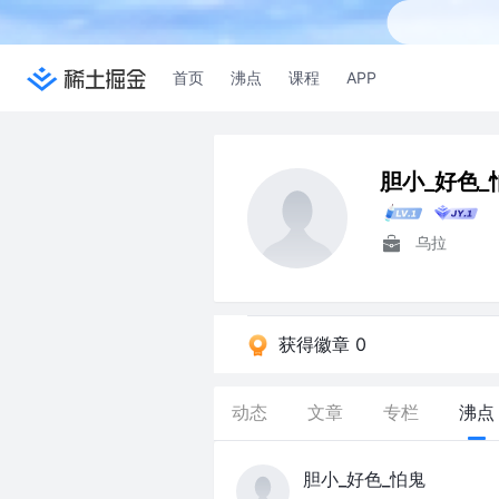
首页
沸点
课程
APP
胆小_好色_
乌拉
获得徽章 0
动态
文章
专栏
沸点
胆小_好色_怕鬼