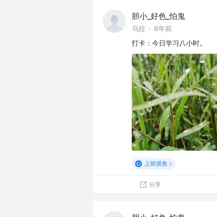
胆小_好色_怕鬼
乌拉
·
6年前
打卡：今日学习八小时。
上班摸鱼
分享