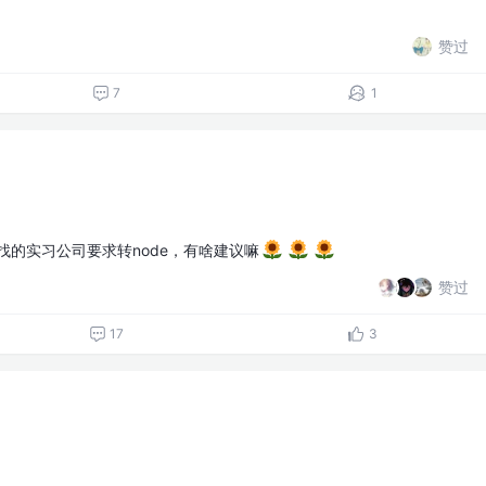
赞过
7
1
。找的实习公司要求转node，有啥建议嘛
赞过
17
3