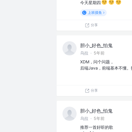
今天星期四
上班摸鱼
分享
胆小_好色_怕鬼
乌拉
·
5年前
XDM，问个问题，
后端Java，前端基本不懂
分享
胆小_好色_怕鬼
乌拉
·
5年前
推荐一首好听的歌