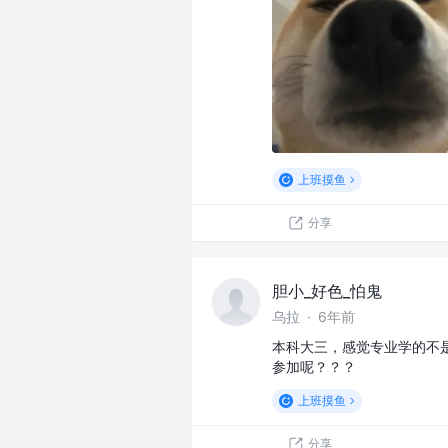
上班摸鱼
分享
胆小_好色_怕鬼
乌拉
·
6年前
本科大三，感觉专业学的不是很
参加呢？？？
上班摸鱼
分享