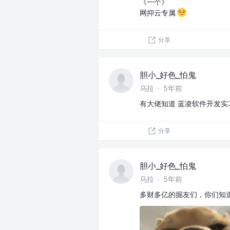
《一个》
网抑云专属
分享
胆小_好色_怕鬼
乌拉
·
5年前
有大佬知道 蓝凌软件开发实
分享
胆小_好色_怕鬼
乌拉
·
5年前
多财多亿的掘友们，你们知