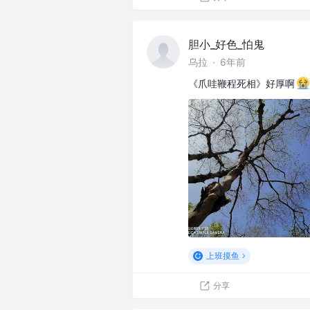
胆小_好色_怕鬼
乌拉
·
6年前
《爪哇鞭程死相》好厚啊
上班摸鱼
分享