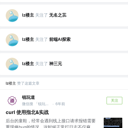
lz楼主
关注了
无名之苝
lz楼主
关注了
前端AI探索
lz楼主
关注了
神三元
lz楼主
赞了这篇文章
锐玩道
关注
微信搜 「锐玩道」
6年前
·
curl 使用指北&实战
后台的童鞋，经常会遇到线上接口请求报错需要
重现修bug的情况。这时候正常打日志不仅麻