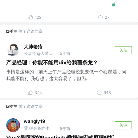
122
27
lz楼主
赞了这篇文章
大帅老猿
关注
公众号 @大帅老猿
5年前
·
产品经理：你能不能用div给我画条龙？
事情是这样的，前天上午产品经理说想要做一个心愿墙，问
我能不能行 我心想，这太容易了，但为...
3.1k
648
lz楼主
赞了这篇文章
wangly19
关注
🏆 掘金签约作者 @资深打杂工程师
5年前
·
Vue3最啰嗦的Reactivity数据响应式原理解析