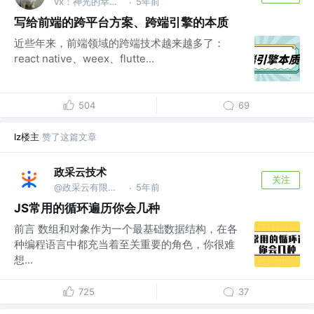
vx：神光的幸福生活
5年前
·
写给前端的跨平台方案、跨端引擎的本质
近些年来，前端领域的跨端技术越来越多了：
react native、weex、flutte...
504
69
lz楼主
赞了这篇文章
政采云技术
关注
@政采云有限公司@政采云技术
5年前
·
JS常用的循环遍历你会几种
前言 数组和对象作为一个最基础数据结构，在各
种编程语言中都充当着至关重要的角色，你很难
想...
725
37