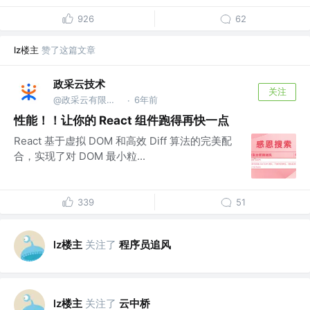
926
62
lz楼主
赞了这篇文章
政采云技术
关注
@政采云有限公司@政采云技术
6年前
·
性能！！让你的 React 组件跑得再快一点
React 基于虚拟 DOM 和高效 Diff 算法的完美配
合，实现了对 DOM 最小粒...
339
51
lz楼主
关注了
程序员追风
lz楼主
关注了
云中桥