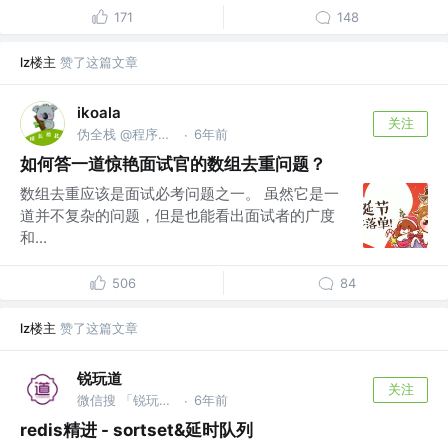
171
148
lz楼主
赞了这篇文章
ikoala
关注
伪全栈 @程序员成长指北
6年前
·
如何答一道惊艳面试官的数组去重问题？
数组去重应该是面试必考问题之一。 虽然它是一
道并不复杂的问题，但是也能看出面试者的广度
和...
506
84
lz楼主
赞了这篇文章
锐玩道
关注
微信搜 「锐玩道」
6年前
·
redis精进 - sortset&延时队列