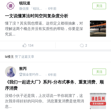
锐玩道
关注
微信搜 「锐玩道」
6年前
·
一文说懂算法时间空间复杂度分析
懂了没？其实我也懵逼。这些定义都很抽象，对
理解这两个概念并没有实质性的帮助，你要是深
究反...
134
2
lz楼主
赞了这篇文章
敖丙
关注
🏆掘金签约作者 @微信搜：敖丙
6年前
·
《我们一起进大厂》系列-分布式事务、重复消费、顺
序消费
没错小伙子还是我，上次话说一半你就溜了，这
次我非得好好的问问你。 消息重复消费是使用消
息...