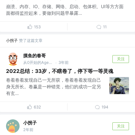
崩溃、内存、IO、存储、网络、启动、包体积、UI等方方面
面都得监控起来，要做到问题早暴露...
153
11
小拐子
赞了这篇文章
摸鱼的春哥
关注
从0开始的Agent之旅
3年前
·
2022总结：33岁，不瞎卷了，停下等一等灵魂
卷着卷着发现自己一无所获，卷着卷着发现自己
身无所长。卷赢是一种错觉，他们的成功一定另
有玄...
632
194
小拐子
关注
2年前