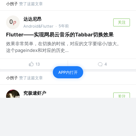
小拐子
赞了这篇文章
达达尼昂
关注
5年前
Android&Flutter
·
Flutter——实现网易云音乐的Tabbar切换效果
效果非常简单，在切换的时候，对应的文字要缩小/放大。
这个pageindex和对应的历史...
13
4
APP内打开
小拐子
赞了这篇文章
究极逮虾户
关注
5年前
Android @xhs
·
Android厂商推送Plugin化 | 掘金技术征文-双节特别
篇
由于要把项目内的推送能力提供给别的业务接入，当前已经
接入了FCM(谷歌推送)，HMS，小...