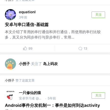
equationl
关注
3年前
安卓与串口通信-基础篇
本文介绍了常用的串行通信和并行通信，而使用的串行比较
多，其又分为同步串行与异步串行，常用...
99
13
小拐子
关注了
岛上码农
小拐子
赞了这篇文章
一只修仙的猿
关注
安卓学习者 @支付宝
5年前
·
Android事件分发机制一：事件是如何到达activity