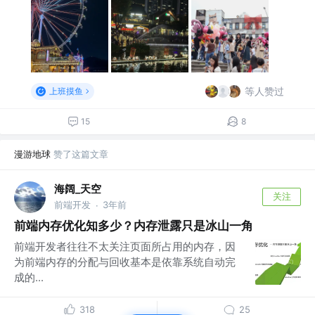
等人赞过
上班摸鱼
15
8
漫游地球
赞了这篇文章
海阔_天空
关注
前端开发
3年前
·
前端内存优化知多少？内存泄露只是冰山一角
前端开发者往往不太关注页面所占用的内存，因
为前端内存的分配与回收基本是依靠系统自动完
成的...
318
25