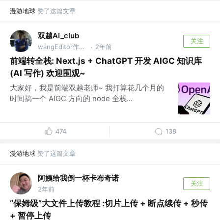
漫游地球
赞了这篇文章
双越AI_club
关注
wangEditor作者，慕课网讲师
2年前
·
前端转全栈: Next.js + ChatGPT 开发 AIGC 知识库
(AI 写作) 欢迎围观~
大家好，我是前端双越老师~ 我打算花几个月的
时间搞一个 AIGC 方向的 node 全栈...
474
138
漫游地球
赞了这篇文章
阿姨给我倒一杯卡布奇诺
关注
2年前
“保姆级”大文件上传教程 :切片上传 + 断点续传 + 秒传
+ 暂停上传