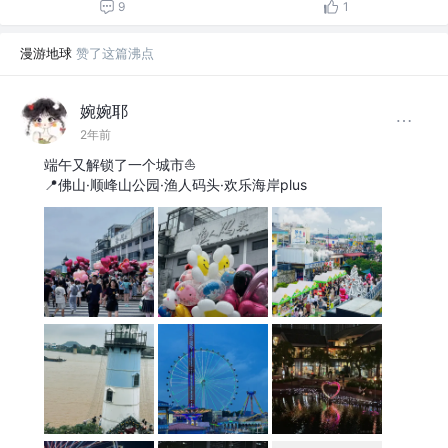
9
1
漫游地球
赞了这篇沸点
婉婉耶
2年前
端午又解锁了一个城市⛵️ ​​​
📍佛山·顺峰山公园·渔人码头·欢乐海岸plus