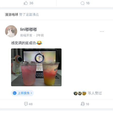
36
16
漫游地球
赞了这篇沸点
lin嘟嘟嘟
前端开发
·
2年前
感觉调的挺成功
等人赞过
上班摸鱼
46
16