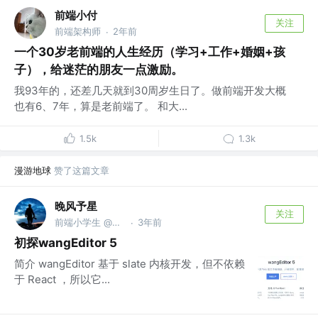
前端小付
关注
前端架构师
2年前
·
一个30岁老前端的人生经历（学习+工作+婚姻+孩
子），给迷茫的朋友一点激励。
我93年的，还差几天就到30周岁生日了。做前端开发大概
也有6、7年，算是老前端了。 和大...
1.5k
1.3k
漫游地球
赞了这篇文章
晚风予星
关注
前端小学生 @前途无限
3年前
·
初探wangEditor 5
简介 wangEditor 基于 slate 内核开发，但不依赖
于 React ，所以它...