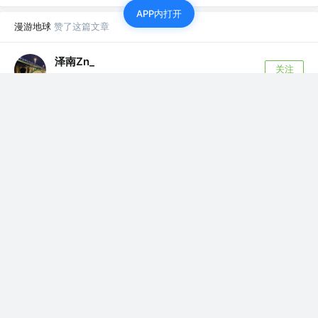
APP内打开
漫游地球
赞了这篇文章
泽南Zn_
关注
CV工程师
2年前
·
面试官 ： 首屏加载速度慢怎么优化？
首屏加载速度慢怎么优化？ 1： 在回答这个问题之前 首屏 -
- > 当进入该网页并且发送...
116
16
漫游地球
赞了这篇文章
工边页字
关注
前端开发
4年前
·
中高级前端工程师都需要熟悉的技能--前端缓存
文章以图/文/代码案例三种结合的形式解读。毋庸置疑,前端
缓存一定是前端架构者必定需要考虑...