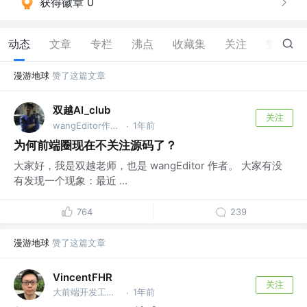
获得徽章 0
动态
文章
专栏
沸点
收藏集
关注
赞
208
漫游地球
赞了这篇文章
双越AI_club
关注
wangEditor作者，慕课网讲师
1年前
·
为何前端圈现在不关注源码了？
大家好，我是双越老师，也是 wangEditor 作者。 大家有没
有发现一个现象：最近 ...
764
239
漫游地球
赞了这篇文章
VincentFHR
关注
大前端开发工程师
1年前
·