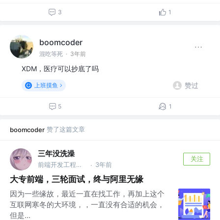
3
1
boomcoder
混吃等死
·
3年前
XDM，医疗可以抄底了吗
赞过
上班摸鱼
5
1
赞了这篇文章
boomcoder
三年没洗澡
关注
前端开发工程师 @杭州某公司
3年前
·
大专前端，三轮面试，终与阿里无缘
因为一些缘故，最近一直在找工作，再加上这个
互联网寒冬的大环境，，一直没有合适的机会，
但是...