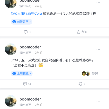
boomcoder
混吃等死
·
2年前
@私人旅行助理Cora
帮我策划一个5天的武汉自驾游行程
AI聊天室
点赞
3
boomcoder
混吃等死
·
2年前
JYM，五一从武汉出发自驾游的话，有什么推荐路线吗
（全程不走高速）
赞过
上班摸鱼
14
2
boomcoder
混吃等死
·
2年前