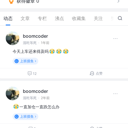
获得徽章 0
动态
文章
专栏
沸点
收藏集
关注
赞
3
boomcoder
混吃等死
·
1年前
今天上车还来得及吗
上班摸鱼
点赞
12
boomcoder
混吃等死
·
2年前
一直加仓一直跌怎么办
上班摸鱼