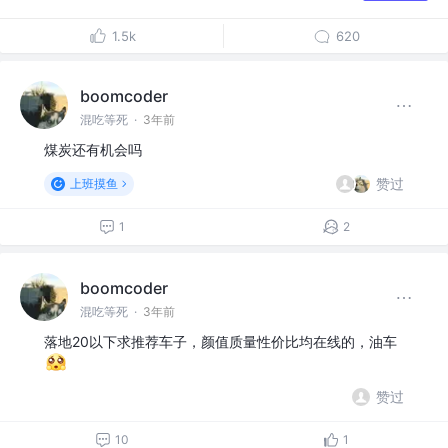
1.5k
620
boomcoder
混吃等死
·
3年前
煤炭还有机会吗
赞过
上班摸鱼
1
2
boomcoder
混吃等死
·
3年前
落地20以下求推荐车子，颜值质量性价比均在线的，油车
赞过
10
1