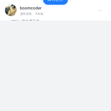
boomcoder
混吃等死
·
4年前
XDM，医疗爆亏了
赞过
上班摸鱼
3
2
boomcoder
关注
混吃等死
4年前
·
关于vite proxy的问题
有人遇到过使用vite proxy的时候，接口请求突然变得非常
的情况吗 而且比较稳定是7...
评论
0
boomcoder