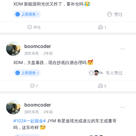
XDM 新能源和光伏又炸了，要补仓吗
赞过
上班摸鱼
评论
1
boomcoder
混吃等死
·
2年前
XDM，大盘暴跌，现在抄底白酒合理吗
等人赞过
上班摸鱼
7
5
boomcoder
混吃等死
·
2年前
#1024一起掘金#
JYM 有星途瑶光或凌云的车主或董哥
吗，这车咋样