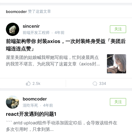
赞了这篇文章
boomcoder
sincenir
关注
前端开发工程师
4年前
·
前端架构带你 封装axios，一次封装终身受益「美团后
端连连点赞」
屋里美团的姑娘喊我帮她写前端，忙到凌晨两点
的我苦不堪言。为此我写了这篇文章《axios封...
2.5k
334
boomcoder
关注
混吃等死
4年前
·
react开发遇到的问题1
``` antd upload组件手动添加固定ID后，会导致该组件在
多次引用时，只拿到第...