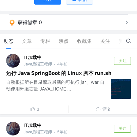
获得徽章 0
动态
文章
专栏
沸点
收藏集
关注
赞
2
IT加载中
关注
Java后端工程师
4年前
·
运行 Java SpringBoot 的 Linux 脚本 run.sh
自动根据所在目录获取最新的可执行 jar、war 自
动使用环境变量 JAVA_HOME ...
评论
3
IT加载中
关注
Java后端工程师
5年前
·