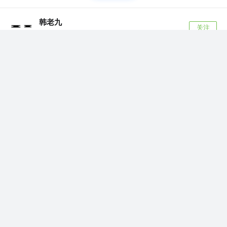
韩老九
关注
Flutter开发工程师
2年前
·
Flutter 动画（显式动画、隐式动画、Hero动画、页面
转场动画、交错动画）
前言 当前案例 Flutter SDK版本：3.13.2 显式动
画 Tween({thi...
115
19
赞了这篇文章
OctMon
吴楷鹏
关注
前端开发工程师 @Dreame
2年前
·
要离职了，记录一下个人在用的 Mac 应用
说起来不信，第一个推荐的是【飞书】，飞书是
目前用过最舒服的项目管理应用了。 单拎出来一