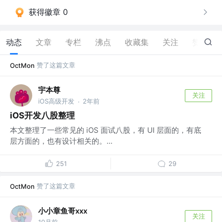
获得徽章 0
动态
文章
专栏
沸点
收藏集
关注
赞
171
赞了这篇文章
OctMon
宇本尊
关注
iOS高级开发
2年前
·
iOS开发八股整理
本文整理了一些常见的 iOS 面试八股，有 UI 层面的，有底
层方面的，也有设计相关的。...
251
29
赞了这篇文章
OctMon
小小章鱼哥xxx
关注
10月前