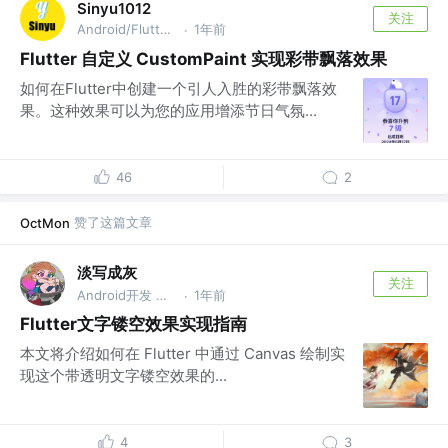
Sinyu1012
关注
Android/Flutter @即刻
1年前
·
Flutter 自定义 CustomPaint 实现彩带飘落效果
如何在Flutter中创建一个引人入胜的彩带飘落效
果。这种效果可以为您的应用增添节日气氛...
46
2
赞了这篇文章
OctMon
淡写成灰
关注
Android开发 @愿天下程序员终得BUG
1年前
·
Flutter文字镂空效果实现指南
本文将介绍如何在 Flutter 中通过 Canvas 绘制实
现这个带透明文字镂空效果的...
4
3