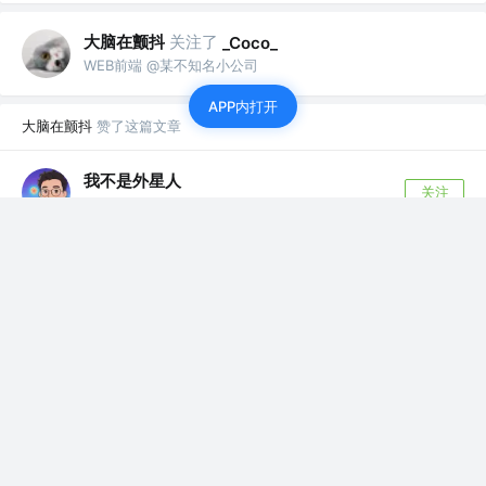
大脑在颤抖
关注了
_Coco_
WEB前端 @某不知名小公司
APP内打开
大脑在颤抖
赞了这篇文章
我不是外星人
关注
Ai co dingcoding @攻粽：外星人AI进化录
5年前
·
「源码解析 」这一次彻底弄懂react-router路由原理
个人理解，单页面应用是使用一个html下，一次
性加载js, css等资源，所有页面都在一...
664
26
大脑在颤抖
赞了这篇文章
a_little16125
关注