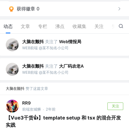
获得徽章 0
动态
文章
专栏
沸点
收藏集
关注
赞
21
大脑在颤抖
关注了
Web情报局
WEB前端 @某不知名小公司
大脑在颤抖
关注了
大厂码农老A
WEB前端 @某不知名小公司
大脑在颤抖
赞了这篇文章
RR9
关注
前端攻城狮
2年前
·
【Vue3干货👍】template setup 和 tsx 的混合开发
实践