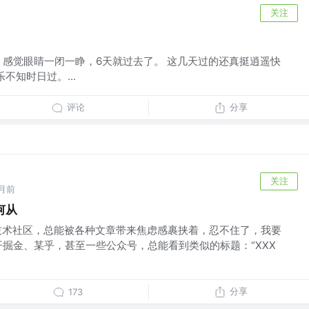
关注
受 感觉眼睛一闭一睁，6天就过去了。 这几天过的还真挺逍遥快
不知时日过。...
评论
分享
关注
月前
何从
刷技术社区，总能被各种文章带来焦虑感裹挟着，忍不住了，我要
开掘金、某乎，甚至一些公众号，总能看到类似的标题：“XXX
分享
173