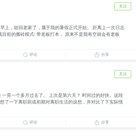
关注
今天早上，娃回老家了，属于我的暑假正式开始。 距离上一次日志
戏目前的搬砖模式: 带老板打本， 原来不是我有空就会有老板
评论
分享
关注
感受 一晃一个多月过去了。 上次是第六天？ 时间过的好快。这段
想了一下离职前或初期对离职生活的设想，并对比了下实际情
评论
分享