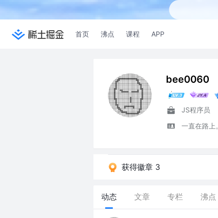
首页
沸点
课程
APP
bee0060
JS程序员
一直在路上
获得徽章 3
动态
文章
专栏
沸点