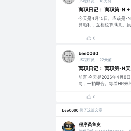
JS程序员
18天前
·
离职日记： 离职第-N +
今天是4月15日。应该是-N
算顺利，互相也算满意。虽
0
bee0060
JS程序员
22天前
·
离职日记： 离职第-N天
前言 今天是2026年4月
向，一拍即合。等着HR来约
0
赞了这篇文章
bee0060
程序员鱼皮