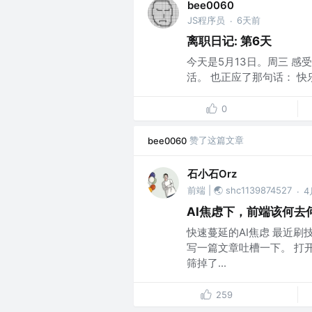
bee0060
JS程序员
6天前
·
离职日记: 第6天
今天是5月13日。周三 感
活。 也正应了那句话： 快乐
0
赞了这篇文章
bee0060
石小石Orz
前端 | 🌏 shc1139874527
4
·
AI焦虑下，前端该何去
快速蔓延的AI焦虑 最近
写一篇文章吐槽一下。 打
筛掉了...
259