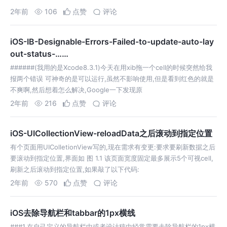
2年前
106
点赞
评论
iOS-IB-Designable-Errors-Failed-to-update-auto-lay
out-status-……
######(我用的是Xcode8.3.1)今天在用xib拖一个cell的时候突然给我
报两个错误 可神奇的是可以运行,虽然不影响使用,但是看到红色的就是
不爽啊,然后想着怎么解决,Google一下发现原
2年前
216
点赞
评论
iOS-UICollectionView-reloadData之后滚动到指定位置
有个页面用UIColletionView写的,现在需求有变更:要求要刷新数据之后
要滚动到指定位置,界面如 图 1.1 该页面宽度固定最多展示5个可视cell,
刷新之后滚动到指定位置,如果敲了以下代码:
2年前
570
点赞
评论
iOS去除导航栏和tabbar的1px横线
###1.在自己定义的导航栏中或者设计稿中经常需要去除导航栏的1px横