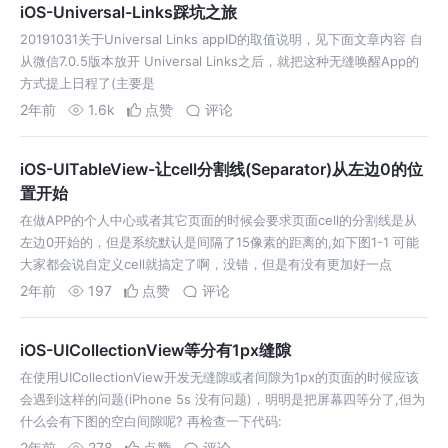
iOS-Universal-Links踩坑之旅
20191031关于Universal Links appID的取值说明，见下面文章内容 自
从微信7.0.5版本放开 Universal Links之后，就把这种无缝唤醒App的
方式提上日程了(主要是
2年前
1.6k
点赞
评论
iOS-UITableView-让cell分割线(Separator)从左边0的位
置开始
在做APP的个人中心或者其它页面的时候会要求页面cell的分割线是从
左边0开始的，但是系统默认是间隔了15像素的距离的,如下图1-1 可能
大家都会说自定义cell就搞定了啊，没错，但是有没有更加好一点
2年前
197
点赞
评论
iOS-UICollectionView等分有1px缝隙
在使用UICollectionView开发无缝隙或者间隙为1px的页面的时候应该
会遇到这样的问题(iPhone 5s 没有问题)，明明是把屏幕四等分了,但为
什么会有下图的空白间隙呢? 再检查一下代码:
2年前
278
点赞
评论