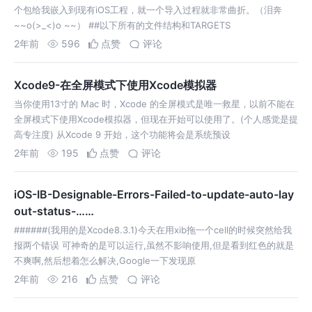
个包给我嵌入到现有iOS工程，就一个导入过程就非常曲折。（泪奔
~~o(>_<)o ~~） ##以下所有的文件结构和TARGETS
2年前
596
点赞
评论
Xcode9-在全屏模式下使用Xcode模拟器
当你使用13寸的 Mac 时，Xcode 的全屏模式是唯一救星，以前不能在
全屏模式下使用Xcode模拟器，但现在开始可以使用了。(个人感觉是提
高专注度) 从Xcode 9 开始，这个功能将会是系统预设
2年前
195
点赞
评论
iOS-IB-Designable-Errors-Failed-to-update-auto-lay
out-status-……
######(我用的是Xcode8.3.1)今天在用xib拖一个cell的时候突然给我
报两个错误 可神奇的是可以运行,虽然不影响使用,但是看到红色的就是
不爽啊,然后想着怎么解决,Google一下发现原
2年前
216
点赞
评论