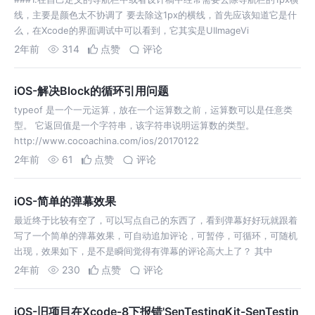
线，主要是颜色太不协调了 要去除这1px的横线，首先应该知道它是什
么，在Xcode的界面调试中可以看到，它其实是UIImageVi
2年前
314
点赞
评论
iOS-解决Block的循环引用问题
typeof 是一个一元运算，放在一个运算数之前，运算数可以是任意类
型。 它返回值是一个字符串，该字符串说明运算数的类型。
http://www.cocoachina.com/ios/20170122
2年前
61
点赞
评论
iOS-简单的弹幕效果
最近终于比较有空了，可以写点自己的东西了，看到弹幕好好玩就跟着
写了一个简单的弹幕效果，可自动追加评论，可暂停，可循环，可随机
出现，效果如下，是不是瞬间觉得有弹幕的评论高大上了？ 其中
BullerVi
2年前
230
点赞
评论
iOS-旧项目在Xcode-8下报错'SenTestingKit-SenTestin