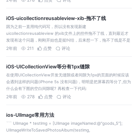
iOS-uicollectionreusableview-xib-拖不了线
因为之前一直用纯代码写，所以没有发现新建
uicollectionreusableview 的xib文件上的控件拖不了线，直到最近才
发现有这个问题，刚刚开始也是挺纠结，后来想一下，拖不了线是不是
因为没有
2年前
211
点赞
评论
iOS-UICollectionView等分有1px缝隙
在使用UICollectionView开发无缝隙或者间隙为1px的页面的时候应该
会遇到这样的问题(iPhone 5s 没有问题)，明明是把屏幕四等分了,但为
什么会有下图的空白间隙呢? 再检查一下代码:
2年前
278
点赞
评论
ios-UIImage常用方法
``` UIImage * testImg = [UIImage imageNamed:@"goods_5"];
UIImageWriteToSavedPhotosAlbum(testImg,