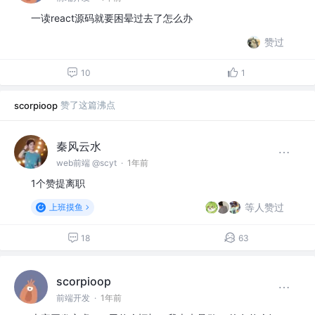
一读react源码就要困晕过去了怎么办
赞过
10
1
赞了这篇沸点
scorpioop
秦风云水
web前端 @scyt
·
1年前
1个赞提离职
等人赞过
上班摸鱼
18
63
scorpioop
前端开发
·
1年前