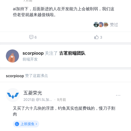
7月前
ai加持下，后面新进的人在开发能力上会被削弱，我们这
些老登就越来越值钱啦。
赞过
6
3
关注了
古茗前端团队
scorpioop
前端开发
赞了这篇沸点
scorpioop
五菱荣光
2021款 @1.5L加长基本型封窗车5座L3C
·
9月前
又买了六十几块的浮漂，钓鱼其实也挺费钱的，慢刀子割
肉
上班摸鱼