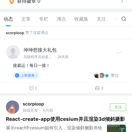
获得徽章 0
动态
文章
专栏
沸点
收藏集
关注
赞
7
赞了这篇沸点
scorpioop
坤坤想接大礼包
高级程序员劝退师 @程序员劝退科技有限公司
·
28天前
接裁运！每日一接！
赞过
上班摸鱼
2
3
scorpioop
关注
前端开发
6月前
·
React-create-app使用cesium并且渲染3d倾斜摄影
展示react中cesium如何引入，渲染倾斜侧影并绘