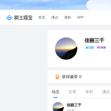
首页
沸点
课程
APP
佳丽三千
获得徽章 0
动态
文章
专栏
沸点
佳丽三千
1年前