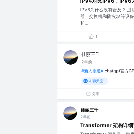
IPV4对比IPV6，IP
IPV6为什么没有普及？ 
器、交换机和防火墙等设备
和...
1
佳丽三千
2年前
#新人报道#
chatgpt官方
AI聊天室
分享
佳丽三千
2年前
Transformer 架构详