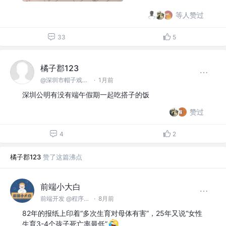
等人赞过
33
5
橘子郡123
@深圳市帽子戏法科技有限公司
·
1月前
深圳公明有没有端午假期一起吃搭子的饭
赞过
4
2
橘子郡123
赞了这篇沸点
前端小大白
前端开发 @程序员集中营
·
8月前
82年的报纸上印着“多次生育对母体有害”，25年又说“女性
生育3-4个孩子死亡率最低”