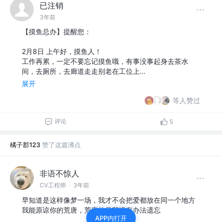
已注销
3年前
【摸鱼总办】提醒您：
2月8日 上午好，摸鱼人！
工作再累，一定不要忘记摸鱼哦，有事没事起身去茶水
间，去厕所，去廊道走走别老在工位上…
展开
等人赞过
评论
5
橘子郡123
赞了这篇沸点
非语不惊人
CV工程师
·
3年前
早知道是这样像梦一场，我才不会把爱都放在同一个地方
我能原谅你的荒唐，荒唐的是我没有办法遗忘
APP内打开