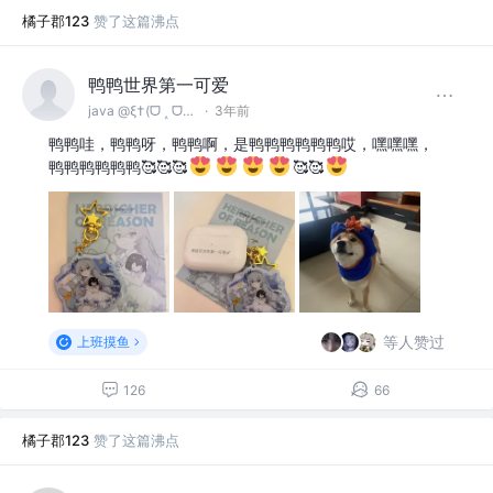
橘子郡123
赞了这篇沸点
鸭鸭世界第一可爱
java @ξ†(ᗜ ˰ ᗜ)†ξ
·
3年前
鸭鸭哇，鸭鸭呀，鸭鸭啊，是鸭鸭鸭鸭鸭鸭哎，嘿嘿嘿，
鸭鸭鸭鸭鸭鸭🥰🥰🥰
🥰🥰
等人赞过
上班摸鱼
126
66
橘子郡123
赞了这篇沸点