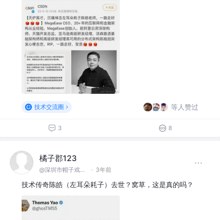
等人赞过
技术交流圈
3
8
橘子郡123
@深圳市帽子戏法科技有限公司
·
3年前
技术传奇陈皓（左耳朵耗子）去世？窝草，这是真的吗？