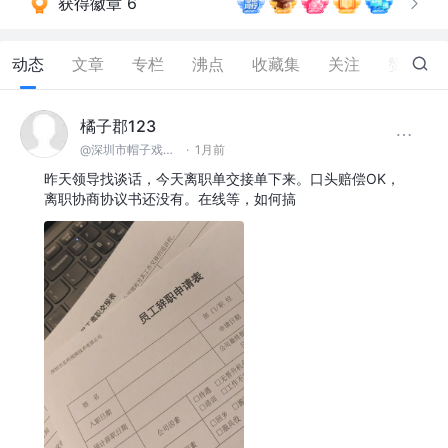
获得徽章 6
动态
文章
专栏
沸点
收藏集
关注
赞
140
橘子郡123
@深圳市帽子戏法科技有限公司
·
1月前
昨天领导找谈话，今天离职单交接单下来。口头赔偿OK，
离职协商协议书还没有。在线等，如何搞