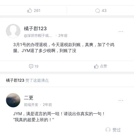
261
43
橘子郡123
@深圳市帽子戏法科技有限公司
·
2年前
3月1号的办理退税，今天退税款到账，真爽，加了个鸡
腿。JYM退了多少税啊，到账了没
点赞
19
橘子郡123
赞了这篇沸点
二更
前端开发
·
2年前
JYM，满是谎言的周一哇！请说出你真实的一句！
“我真的超爱上班的！”
赞过