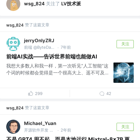
关注了
LV技术派
wsg_824
赞了这篇文章
wsg_824
jerryOnlyZRJ
关注
前端 @ByteDance
7年前
·
前端AI实战——告诉世界前端也能做AI
我想大多数人和我一样，第一次听见“人工智能”这
个词的时候都会觉得是一个很高大上、遥不可及...
299
42
赞了这篇文章
wsg_824
Michael_Yuan
关注
开源软件开发 @Second State
2年前
·
不是 GPT4 用不起，而是本地运行 Mixtral-8x7B 更