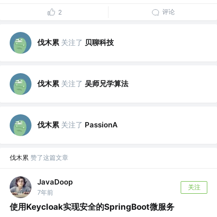
评论
2
伐木累
关注了
贝聊科技
伐木累
关注了
吴师兄学算法
伐木累
关注了
PassionA
伐木累
赞了这篇文章
JavaDoop
关注
7年前
使用Keycloak实现安全的SpringBoot微服务