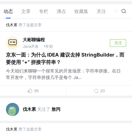
动态
文章
专栏
沸点
收藏集
关注
赞
26
伐木累
赞了这篇文章
大彬聊编程
关注
Java开发
1年前
·
京东一面：为什么 IDEA 建议去掉 StringBuilder，而
要使用 “+” 拼接字符串？
今天咱们来聊聊一个很常见的开发场景：字符串拼接。在日
常开发中，字符串拼接几乎是每个 Ja...
95
20
伐木累
关注了
敖丙
伐木累
赞了这篇文章