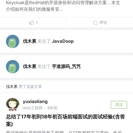
Keycloak是RedHat的开源身份和访问管理解决方案，本文
介绍如何在我们的微服务安...
评论
1
伐木累
关注了
JavaDoop
伐木累
关注了
芋道源码_艿艿
伐木累
赞了这篇文章
yuxiaoliang
关注
web工程师
8年前
·
总结了17年初到18年初百场前端面试的面试经验(含答
案)
面试的岗位是前端开发工程师，从17年初找实习开始，先后