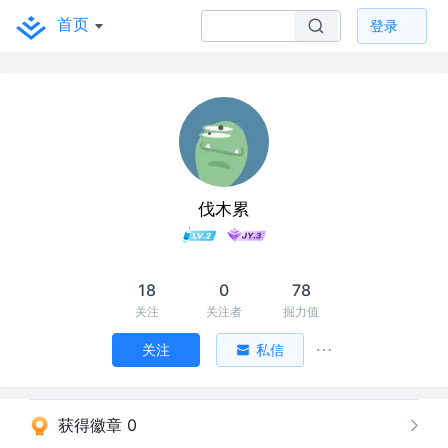
首页
登录
伐木累
18
0
78
关注
关注者
掘力值
关注
私信
获得徽章 0