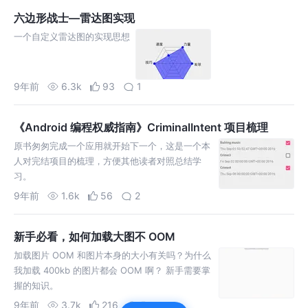
六边形战士—雷达图实现
一个自定义雷达图的实现思想
9年前
6.3k
93
1
《Android 编程权威指南》CriminalIntent 项目梳理
原书匆匆完成一个应用就开始下一个，这是一个本
人对完结项目的梳理，方便其他读者对照总结学
习。
9年前
1.6k
56
2
新手必看，如何加载大图不 OOM
加载图片 OOM 和图片本身的大小有关吗？为什么
我加载 400kb 的图片都会 OOM 啊？ 新手需要掌
握的知识。
9年前
3.7k
216
5