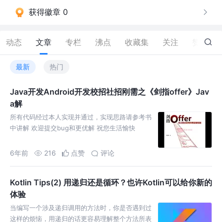
获得徽章 0
动态
文章
专栏
沸点
收藏集
关注
赞
117
最新
热门
Java开发Android开发校招社招刚需之《剑指offer》Jav
a解
所有代码经过本人实现并通过，实现思路请参考书
中讲解 欢迎提交bug和更优解 祝您生活愉快
6年前
216
点赞
评论
Kotlin Tips(2) 用递归还是循环？也许Kotlin可以给你新的
体验
当编写一个涉及递归调用的方法时，你是否遇到过
这样的烦恼，用递归的话更容易理解整个方法所表