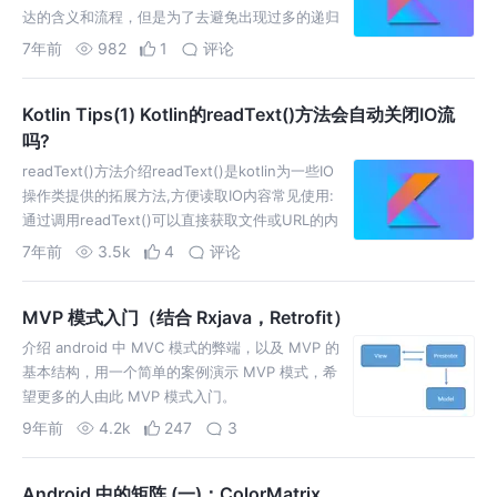
达的含义和流程，但是为了去避免出现过多的递归
调用导致StackOverFlow，你不得不放弃使用递
7年前
982
1
评论
归，默默地将代码修改为循环的形式。 那么，有没
有可能让我的代码保持递归的形式但是执行的过程
Kotlin Tips(1) Kotlin的readText()方法会自动关闭IO流
却…
吗?
readText()方法介绍readText()是kotlin为一些IO
操作类提供的拓展方法,方便读取IO内容常见使用:
通过调用readText()可以直接获取文件或URL的内
容上述使用方式IO流会自
7年前
3.5k
4
评论
MVP 模式入门（结合 Rxjava，Retrofit）
介绍 android 中 MVC 模式的弊端，以及 MVP 的
基本结构，用一个简单的案例演示 MVP 模式，希
望更多的人由此 MVP 模式入门。
9年前
4.2k
247
3
Android 中的矩阵 (一)：ColorMatrix