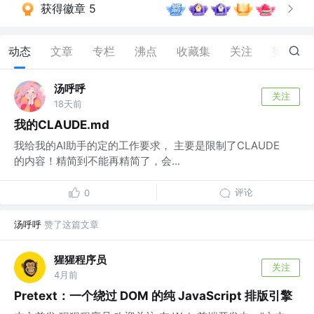
获得徽章 5
动态
文章
专栏
沸点
收藏集
关注
赞
67
汤呼呼
关注
18天前
我的CLAUDE.md
我给我的AI助手的定的工作要求， 主要是限制了CLAUDE
的内容！精简到不能再精简了，会...
评论
0
汤呼呼
赞了这篇文章
猩猩程序员
关注
4月前
Pretext：一个绕过 DOM 的纯 JavaScript 排版引擎