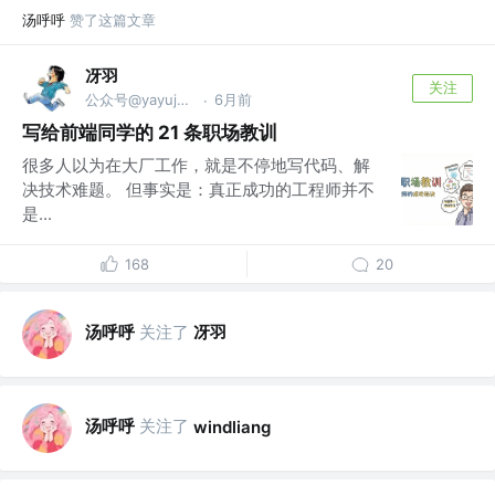
汤呼呼
赞了这篇文章
冴羽
关注
公众号@yayujs @🏅掘金签约作者
6月前
·
写给前端同学的 21 条职场教训
很多人以为在大厂工作，就是不停地写代码、解
决技术难题。 但事实是：真正成功的工程师并不
是...
168
20
汤呼呼
关注了
冴羽
汤呼呼
关注了
windliang