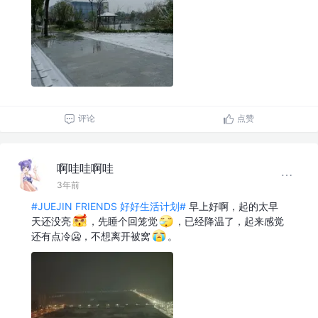
评论
点赞
啊哇哇啊哇
3年前
#JUEJIN FRIENDS 好好生活计划#
早上好啊，起的太早
天还没亮
，先睡个回笼觉
，已经降温了，起来感觉
还有点冷🥶，不想离开被窝
。