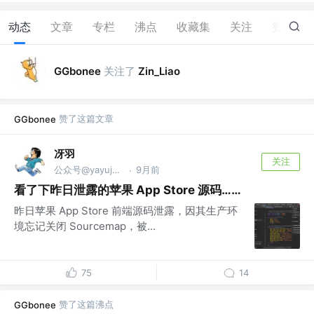
动态
文章
专栏
沸点
收藏集
关注
赞
19
关注了
GGbonee
Zin_Liao
赞了这篇文章
GGbonee
冴羽
关注
公众号@yayujs @🏅掘金签约作者
9月前
·
看了下昨日泄露的苹果 App Store 源码……
昨日苹果 App Store 前端源码泄露，因其生产环
境忘记关闭 Sourcemap，被...
75
14
赞了这篇沸点
GGbonee