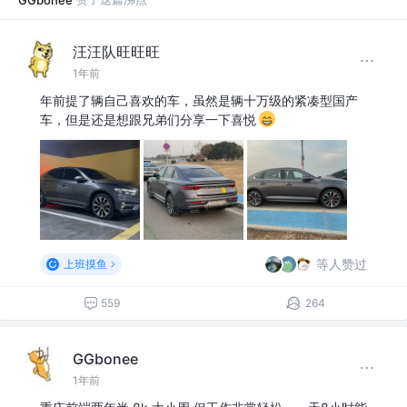
汪汪队旺旺旺
1年前
年前提了辆自己喜欢的车，虽然是辆十万级的紧凑型国产
车，但是还是想跟兄弟们分享一下喜悦
等人赞过
上班摸鱼
559
264
GGbonee
1年前