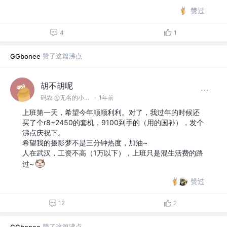
赞过
4
1
赞了这篇沸点
GGbonee
胡不胡呢
码农 @无名的小公司
·
1年前
上班第一天，希望今年顺顺利利。对了，我过年的时候还
买了个r8+2450的套机，9100到手的（用的国补），发个
沸点庆祝下。
希望我的摄影梦不是三分钟热度，加油~
人在武汉，工资不高（1万以下），上班只是混生活费的路
过~
赞过
12
2
赞了这篇沸点
GGbonee