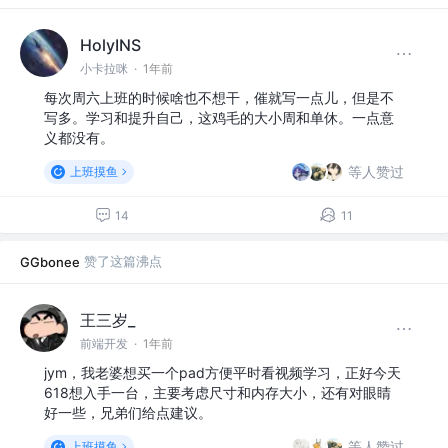
HolyINS
小卡拉咪
·
1年前
每次周六上班的时候啥也不想干，催就写一点儿，但是不
写多。学习和提升自己，这鸡毛的大小周和单休。一点意
义都没有。
等人赞过
上班摸鱼
14
11
赞了这篇沸点
GGbonee
王三岁_
前端开发
·
1年前
jym，我老婆想买一个pad方便平时看视频学习，正好今天
618想入手一台，主要考虑尺寸和内存大小，还有对眼睛
好一些，兄弟们给点建议。
等人赞过
上班摸鱼