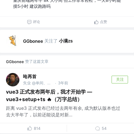
重庆前端两年半 8k 大小周 但工作非常轻松，一天8小时能
摸5小时 建议跑路吗
评论
点赞
关注了
小满zs
GGbonee
赞了这篇文章
GGbonee
呛再首
关注
失业 @单间、切图
3年前
·
vue3 正式发布两年后，我才开始学 —
vue3+setup+ts 🔥（万字总结）
距离 vue3 正式发布已经过去两年有余, 成为默认版本也过
去大半年了，以前还能说是对新...
814
54