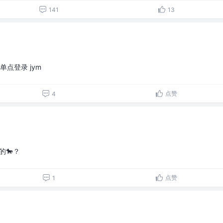
141
13
单点登录 jym
点赞
4
的🐎？
点赞
1