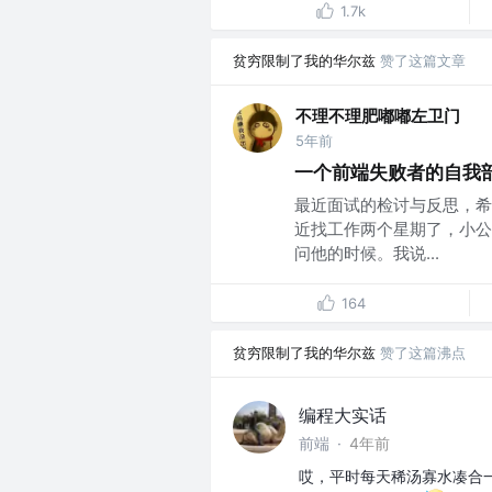
1.7k
贫穷限制了我的华尔兹
赞了这篇文章
不理不理肥嘟嘟左卫门
5年前
一个前端失败者的自我
最近面试的检讨与反思，希
近找工作两个星期了，小公
问他的时候。我说...
164
贫穷限制了我的华尔兹
赞了这篇沸点
编程大实话
前端
·
4年前
哎，平时每天稀汤寡水凑合