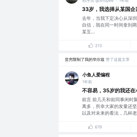
程序员 @Shopee
1年前
·
33岁，我选择从某国企
去年，当我下定决心从深圳
自信，我在同一时间拿到两个
某互...
213
贫穷限制了我的华尔兹
赞了这篇文章
小鱼人爱编程
1年前
不容易，35岁的我还在
前言 前几天和前同事闲时
离多，所幸大家的发量还坚
以及对未来的看法，几杯老酒
679