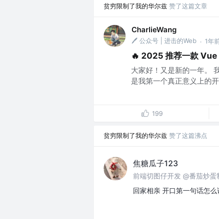
贫穷限制了我的华尔兹
赞了这篇文章
CharlieWang
🖊️ 公众号 | 进击的Web
1年
·
🔥 2025 推荐一款 Vu
大家好！又是新的一年。 我又来
是我第一个真正意义上的开
199
贫穷限制了我的华尔兹
赞了这篇沸点
焦糖瓜子123
前端切图仔开发 @番茄炒蛋
回家相亲 开口第一句话怎