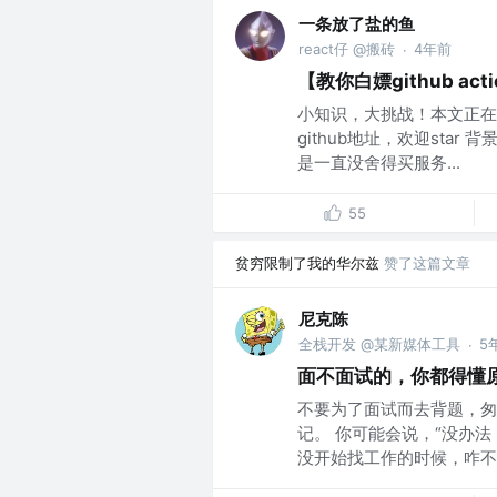
一条放了盐的鱼
react仔 @搬砖
4年前
·
【教你白嫖github a
小知识，大挑战！本文正在
github地址，欢迎sta
是一直没舍得买服务...
55
贫穷限制了我的华尔兹
赞了这篇文章
尼克陈
全栈开发 @某新媒体工具
5
·
面不面试的，你都得懂
不要为了面试而去背题，匆
记。 你可能会说，“没办
没开始找工作的时候，咋不好