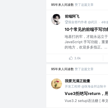
95年来人间凑数
赞了这篇文章
前端阿飞
🏆掘金签约作者 @武汉
4年
·
10个常见的前端手写功
地基打的牢，才能永远立于
JavaScript 手写
的地方，欢迎多多指正。...
3.6k
95年来人间凑数
赞了这篇文章
我要充满正能量
开发工程师 @珠海金邦达制卡
Vue3拒绝写return，
Vue3.2 setup语法糖 [ 