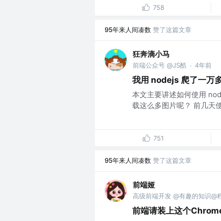
758
95年来人间凑数
赞了这篇文章
狂奔滴小马
前端公众号 @JS酷
4年前
·
我用 nodejs 爬了一
本文主要讲述如何使用 nod
载这么多图片呢？ 前几天使用 u
751
95年来人间凑数
赞了这篇文章
前端娅
高级前端开发 @有趣的知识@
前端请装上这个Chrom