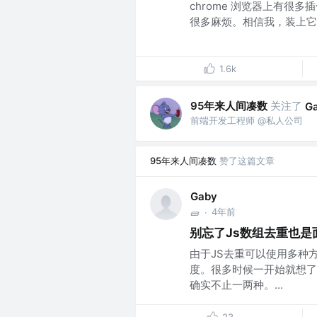
chrome 浏览器上有很
很多麻烦。相信我，装上它，
1.6k
95年来人间凑数
关注了
G
前端开发工程师 @私人公司
95年来人间凑数
赞了这篇文章
Gaby
4年前
🧱
·
别忘了Js数组去重也是
由于JS去重可以使用多种
度。很多时候一开始就想了
确实不止一两种。...
23