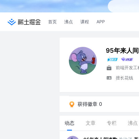
首页
沸点
课程
APP
95年来人
前端开发工
擅长花钱
获得徽章 0
动态
文章
专栏
沸点