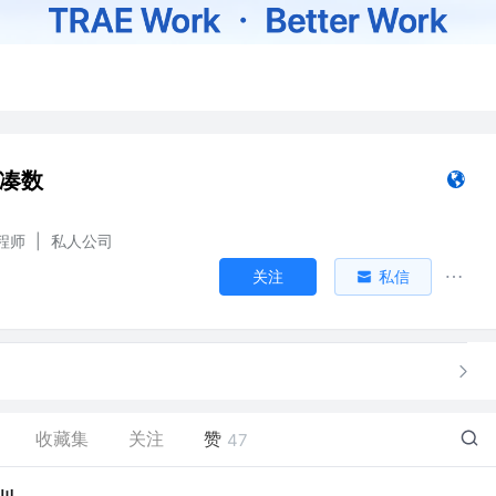
间凑数
程师
|
私人公司
关注
私信
收藏集
关注
赞
47