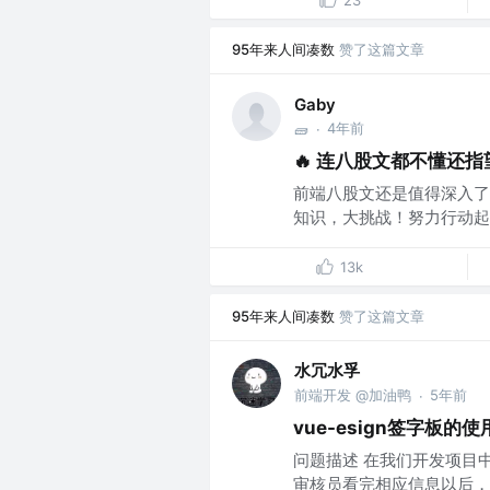
95年来人间凑数
赞了这篇文章
Gaby
4年前
🧱
·
🔥 连八股文都不懂还
前端八股文还是值得深入了
知识，大挑战！努力行动起来
13k
95年来人间凑数
赞了这篇文章
水冗水孚
前端开发 @加油鸭
5年前
·
vue-esign签字板的
问题描述 在我们开发项目
审核员看完相应信息以后，