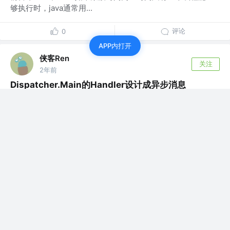
够执行时，java通常用...
评论
0
APP内打开
侠客Ren
关注
2年前
Dispatcher.Main的Handler设计成异步消息
前言 MainScope里挂起回调也是通过Handler到主线程
looper中执行的。 ...
评论
1
侠客Ren
关注
2年前
synchronized锁的理解
前言 synchronized是阻塞锁，非公平锁。 java中一个对象
包含： 对象头：M...