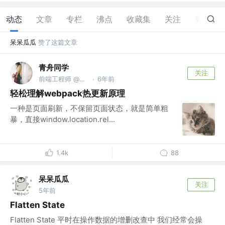
动态
文章
专栏
沸点
收藏集
关注
赞
7
呆呆瓜瓜
赞了这篇文章
青舟同学
关注
前端工程师 @阿里巴巴
6年前
·
轻松理解webpack热更新原理
一种是页面刷新，不保留页面状态，就是简单粗
暴，直接window.location.rel...
1.4k
88
呆呆瓜瓜
关注
5年前
Flatten State
Flatten State 平时在操作数据的增删改查中 我们经常会操