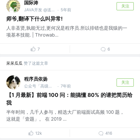
国际涛
关注
JAVA开发 @送快递的
5年前
·
师爷,翻译下什么叫异常!
人非圣贤,孰能无过,更何况是程序员.所以排错也是我猿的一
项基本技能. | Throwab...
7
6
呆呆瓜瓜
赞了这篇文章
程序员依扬
关注
公众号「高级前端进阶」 @蚂蚁
7年前
·
【1 月最新】前端 100 问：能搞懂 80% 的请把简历给
我
半年时间，几千人参与，精选大厂前端面试高频 100 题，
这就是「壹题」。 在 2019 ...
12k
416