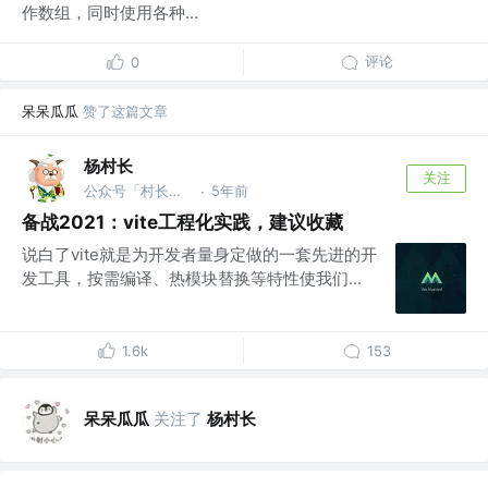
作数组，同时使用各种...
评论
0
呆呆瓜瓜
赞了这篇文章
杨村长
关注
公众号「村长学前端」 @B站「前端杨村长」
5年前
·
备战2021：vite工程化实践，建议收藏
说白了vite就是为开发者量身定做的一套先进的开
发工具，按需编译、热模块替换等特性使我们...
1.6k
153
呆呆瓜瓜
关注了
杨村长