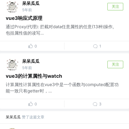
呆呆瓜瓜
关注
5年前
vue3响应式原理
通过Proxy(代理): 拦截对data任意属性的任意(13种)操作,
包括属性值的读写...
0
1
呆呆瓜瓜
关注
5年前
vue3的计算属性与watch
计算属性计算属性在vue3中是一个函数与computed配置功
能一致只有getter时，...
0
3
呆呆瓜瓜
赞了这篇文章