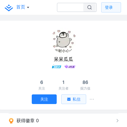
首页
登录
呆呆瓜瓜
6
1
86
关注
关注者
掘力值
关注
私信
获得徽章 0