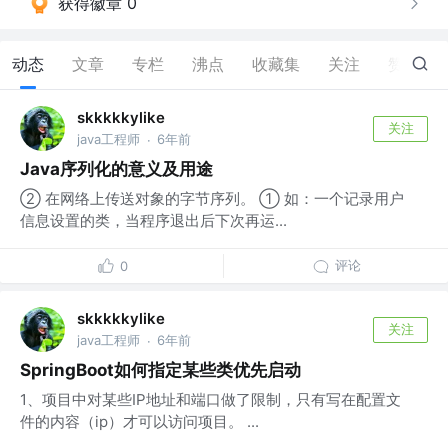
获得徽章 0
动态
文章
专栏
沸点
收藏集
关注
赞
0
skkkkkylike
关注
java工程师
6年前
·
Java序列化的意义及用途
② 在网络上传送对象的字节序列。 ① 如：一个记录用户
信息设置的类，当程序退出后下次再运...
评论
0
skkkkkylike
关注
java工程师
6年前
·
SpringBoot如何指定某些类优先启动
1、项目中对某些IP地址和端口做了限制，只有写在配置文
件的内容（ip）才可以访问项目。 ...