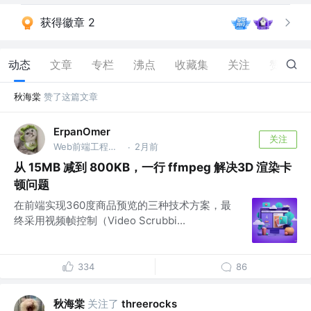
获得徽章 2
动态
文章
专栏
沸点
收藏集
关注
赞
22
秋海棠
赞了这篇文章
ErpanOmer
关注
Web前端工程师 @跨境
2月前
·
从 15MB 减到 800KB，一行 ffmpeg 解决3D 渲染卡
顿问题
在前端实现360度商品预览的三种技术方案，最
终采用视频帧控制（Video Scrubbi...
334
86
秋海棠
关注了
threerocks