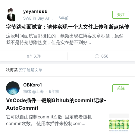
yeyan1996
关注
6年前
SWE in Bay Area @TikTok
·
字节跳动面试官：请你实现一个大文件上传和断点续传
这段时间面试官都挺忙的，频频出现在博客文章标题，虽然
我不是特别想蹭热度，但是实在想不到好...
6.7k
658
秋海棠
赞了这篇文章
OBKoro1
关注
前端 @上海
6年前
·
VsCode插件一键刷Github的commit记录-
AutoCommit
它可以自由控制commit次数, 固定或者随机
commit次数。 使用本插件来控制com...