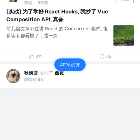
前端
6年前
·
[实战] 为了学好 React Hooks, 我抄了 Vue
Composition API, 真香
前几篇文章都在讲 React 的 Concurrent 模式, 很
多读者都看懵了，这一篇...
411
65
APP内打开
秋海棠
关注了
西岚
前端劝退师
秋海棠
关注了
火狼1
前端劝退师
秋海棠
关注了
jerryOnlyZRJ
前端劝退师