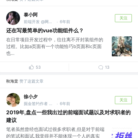
泰小阿
关注
前端开发 @网易云音乐
6年前
·
还在写最简单的vue功能组件么？
在日常项目开发过程中，往往离不开封装组件的
过程。比如a页面有一个功能恰巧b页面和c页面
也...
53
13
秋海棠
赞了这篇文章
徐小夕
关注
掘金签约作者 @flowmix多模态
6年前
·
2019年,盘点一些我出过的前端面试题以及对求职者的
建议
笔者虽然曾经也面试过很多求职者,但是对于前端
的笔试和面试,我觉得并不能体现一个人的真实