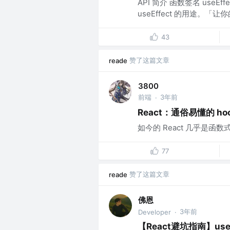
API 简介 函数签名 useEffe
useEffect 的用途。「让
43
赞了这篇文章
reade
3800
前端
3年前
·
React：通俗易懂的 ho
如今的 React 几乎是函数式
77
赞了这篇文章
reade
佛恩
3年前
Developer
·
【React避坑指南】use