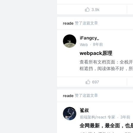
3.9k
赞了这篇文章
reade
iFangcy_
8年前
Web
·
webpack原理
查看所有文档页面：全栈开发
框遮挡，阅读体验不好，所以整
697
赞了这篇文章
reade
鲨叔
前端架构/react 专家
3年前
·
全网最新，最全面，也是最深