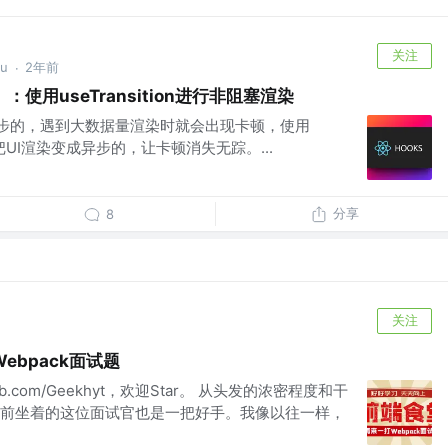
关注
u
2年前
·
九）：使用useTransition进行非阻塞渲染
是同步的，遇到大数据量渲染时就会出现卡顿，使用
以轻松把UI渲染变成异步的，让卡顿消失无踪。...
分享
8
关注
bpack面试题
ub.com/Geekhyt，欢迎Star。 从头发的浓密程度和干
前坐着的这位面试官也是一把好手。我像以往一样，