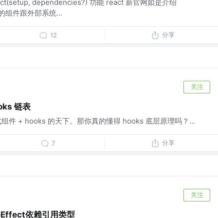
ct(setup, dependencies?) 功能 react 新官网如是介绍
你的组件跟外部系统...
分享
12
关注
oks 链表
组件 + hooks 的天下。那你真的懂得 hooks 底层原理吗？...
分享
7
关注
Effect依赖引用类型