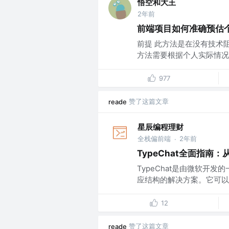
悟空和大王
2年前
前端项目如何准确预估
前提 此方法是在没有技术
方法需要根据个人实际情况调整 这
977
赞了这篇文章
reade
星辰编程理财
全栈偏前端
2年前
·
TypeChat全面指南
TypeChat是由微软开
应结构的解决方案。它可以帮助
12
赞了这篇文章
reade