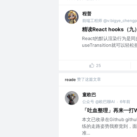
程普
前端工程师 @v:bigye_chengp
精读React hooks（
React的默认渲染行为
useTransition就可
25
赞了这篇文章
reade
童欧巴
公众号 @欧巴聊AI
6年前
·
「吐血整理」再来一打We
本文已收录在Github gith
练的走路姿势我察觉到，面
准...