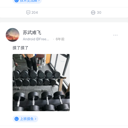
技术交流圈
204
30
苏武难飞
Android @FreeCoder
·
6年前
摸了摸了
上班摸鱼