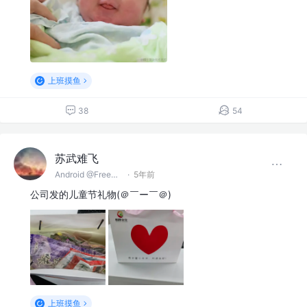
上班摸鱼
38
54
苏武难飞
Android @FreeCoder
·
5年前
公司发的儿童节礼物(＠￣ー￣＠)
上班摸鱼