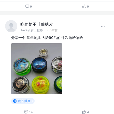
9
9
吃葡萄不吐葡糖皮
Java研发工程师 @再也不干教育了
·
5年前
分享一个 童年玩具 大龄90后的回忆 哈哈哈哈
我 & 掘金
14
4