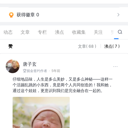
获得徽章 0
动态
文章
专栏
沸点
收藏集
关注
赞
75
赞
文章( 68 )
沸点( 7 )
唐子玄
🏆掘金签约作者
·
5年前
仔细地品味，人生是多么美妙，又是多么神秘——这样一
个活蹦乱跳的小东西，竟是两个人共同创造的！我和她，
通过这个娃娃，更意识到我们是完全融合在一起的。