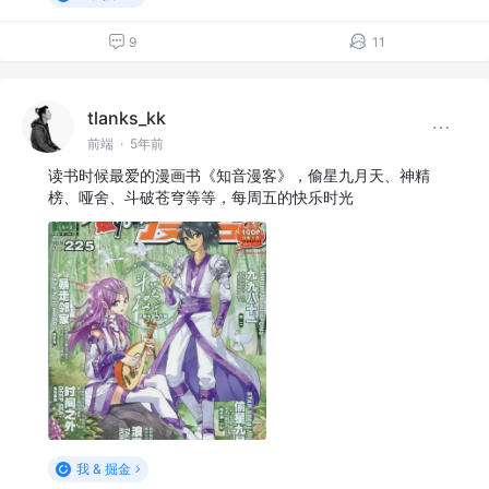
9
11
tlanks_kk
前端
·
5年前
读书时候最爱的漫画书《知音漫客》，偷星九月天、神精
榜、哑舍、斗破苍穹等等，每周五的快乐时光
我 & 掘金