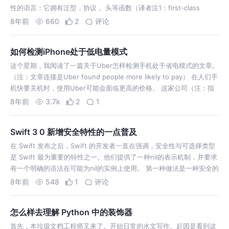
性的语言：它拥有泛型，协议， 头等函数（译者注1：first-class
function指函数可以向类一样作为参数传递），和包含很多可以的…
8年前
660
2
评论
如何检测iPhone处于低电量模式
这个星期，我阅读了一篇关于Uber怎样检测手机处于省电模式的文章。
（注：文章连接是Uber found people more likely to pay） 在人们手
机快要关机时，使用Uber可能会面临更高的价格。 这家公司（注：指
Uber）宣称他们不会利用手机是否处于节能模式…
8年前
3.7k
2
1
Swift 3 0 新增安全特性的一点普及
在 Swift 发布之后，Swift 的开发者一直在强调，安全性与可选择类型
是 Swift 最为重要的特性之一。他们提供了一种nil的表示机制，并要求
有一个明确的语法在可能为nil的实例上使用。 第一种做法是一种安全的
做法：它要求我们去拆解可选类型变量是为了访问基础值。第二种做…
8年前
548
1
评论
怎么样去理解 Python 中的装饰器
首先，本垃圾文档工程师又来了。开始日常的水文写作。起因是看到这