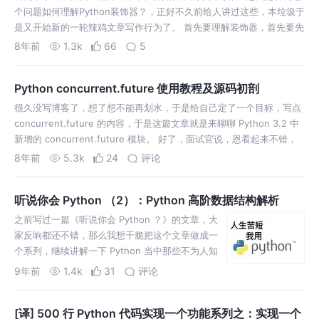
个问题如何理解Python装饰器？，正好不久前给人讲过这些，本垃圾于
是又开始新的一轮辣鸡文章写作行为了。 首先要理解装饰器，首先要先
理解在 Python 中很重要的一个概念就是：“函数是 First Class Me…
8年前
1.3k
66
5
Python concurrent.future 使用教程及源码初剖
很久没写博客了，想了想不能再划水，于是给自己定了一个目标，写点
concurrent.future 的内容，于是这篇文章就是来聊聊 Python 3.2 中
新增的 concurrent.future 模块。 好了，面试官说，恩看起来不错，
好了，我再改改题目，首先，我们不能阻塞主…
8年前
5.3k
24
评论
听说你会 Python （2）：Python 高阶数据结构解析
之前写过一篇《听说你会 Python ？》的文章，大
家反响都还不错，那么我想干脆把这个文章做成一
个系列，继续讲解一下 Python 当中那些不为人知
的细节吧。然后之前在和师父川爷讨论面试的时
9年前
1.4k
31
评论
候，川爷说了一句 “要是我，我就考考你们怎么去
实现一个 namedtuple ，好用，方便，又能区分
[译] 500 行 Python 代码实现一个功能系列之：实现一个
人”，说者无心，听者有意，我于是决定在这次的