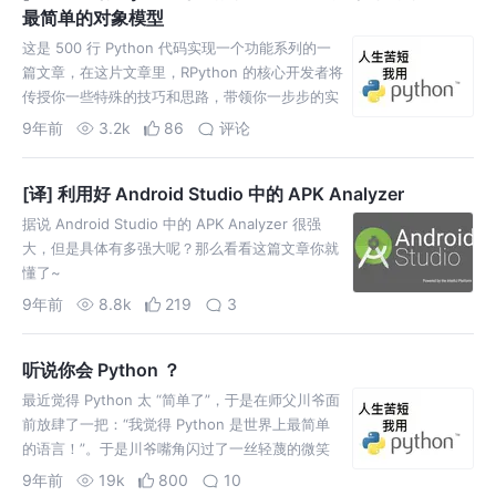
文章中，和大家聊一聊 Python 中一个特殊的高阶
最简单的对象模型
数据结构， namedtuple 的实现。
这是 500 行 Python 代码实现一个功能系列的一
篇文章，在这片文章里，RPython 的核心开发者将
传授你一些特殊的技巧和思路，带领你一步步的实
现一个最简单的对象模型。 对了，现在还有人会说
9年前
3.2k
86
评论
Python 简单么？
[译] 利用好 Android Studio 中的 APK Analyzer
据说 Android Studio 中的 APK Analyzer 很强
大，但是具体有多强大呢？那么看看这篇文章你就
懂了~
9年前
8.8k
219
3
听说你会 Python ？
最近觉得 Python 太 “简单了”，于是在师父川爷面
前放肆了一把：“我觉得 Python 是世界上最简单
的语言！”。于是川爷嘴角闪过了一丝轻蔑的微笑
（内心 OS：Naive！，作为一个 Python 开发
9年前
19k
800
10