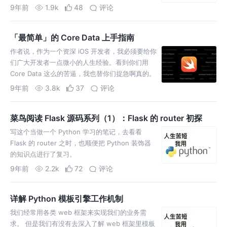
习的笔记，与大家分享，文末留了一道思考题，大
9年前
1.9k
48
评论
家可以一起在评论区讨论讨论
「最简单」的 Core Data 上手指南
作者说，作为一个资深 iOS 开发者，我必须要给你
们广大开发者一点微小的人生经验。看到你们用
Core Data 这么的苦逼，我也替你们捉急啊真的。
于是我就做了一点微小的工作，搞了一个能让你们
9年前
3.8k
37
评论
一种近乎傻瓜式使用 Core Data 的小东西，希望
各位 iOS 开发者能够喜欢。
菜鸟阅读 Flask 源码系列（1）：Flask 的 router 初探
写这个当做一个 Python 学习的笔记，去看看
Flask 的 router 之时，也顺便把 Python 装饰器
的知识点进行了复习。
9年前
2.2k
72
评论
详解 Python 模板引擎工作机制
我们经常用各类 web 框架来实现我们的业务需
求。 但是我们有没有去深入了解 web 框架里模板