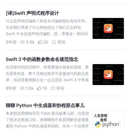
者，我必须要给你一点人生经验，不然你不知道天
高地厚！）于是川爷给我了一份满分 100 分的题，
[译]Swift 声明式程序设计
然后这篇文章就是记录下做这套题所踩过的坑。
什么是声明式编程？和命令式编程相比有何不同，
又给我们带来了什么样的优点？我们又怎样在
Swift 中去实现声明式编程，恩，带着这一系列问
题，我们看看这篇文章吧，听取下作者的人生经验
9年前
3.9k
20
评论
Swift 3 中的函数参数命名规范指北
在迁移代码的过程中，你需要做出很多的选择。更
为蛋疼的是，整个迁移过程并不是修改代码那么简
单，你还需要用耐心去一点点适应 Swift 3 中带来
的新变化。某种意义上来讲，修改代码只是整个迁
9年前
1.5k
19
评论
移过程的开始而已。 如果你已经决定将你的代码迁
移到 Swift 3 ，我建议你去看看这篇文章，来作为
聊聊 Python 中生成器和协程那点事儿
一个良好的开始。 另，这是篇中央钦定的好文章
=。= 翻译错误等欢迎评论交流
本来想这周继续写写 Flask 那点破事儿的，但是想
了想决定换换口味，来聊聊很不容易理解但是很重
要的 Python 中的生成器和协程。作为一个自我学