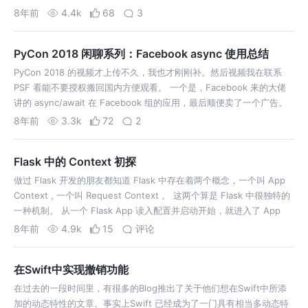
享 Python 3 首当其冲的问题便是版…
8年前
4.4k
68
3
PyCon 2018 闲聊系列：Facebook async 使用总结
PyCon 2018 的视频才上传不久，我也才刚刚补。然后视频我在联系
PSF 看能不要授权搬回国内方便观看。 一个是，Facebook 来的大佬
讲的 async/await 在 Facebook 组的应用，最后顺便卖了一个广告。
另外一个是 Django 组的大佬也来讲，关于…
8年前
3.3k
72
2
Flask 中的 Context 初探
做过 Flask 开发的朋友都知道 Flask 中存在着两个概念，一个叫 App
Context , 一个叫 Request Context 。 这两个算是 Flask 中很独特的
一种机制。 从一个 Flask App 读入配置并启动开始，就进入了 App
Context，在其…
8年前
4.9k
15
评论
在Swift中实现撤销功能
在过去的一段时间里，有很多的Blog推出了关于他们想在Swift中所添
加的动态特性的文章。事实上Swift 已经成为了一门具有相当多动态特