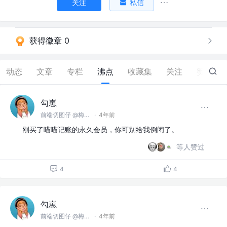
关注
私信
获得徽章 0
动态
文章
专栏
沸点
收藏集
关注
赞
120
勾崽
前端切图仔 @梅有公司
·
4年前
刚买了喵喵记账的永久会员，你可别给我倒闭了。
等人赞过
4
4
勾崽
前端切图仔 @梅有公司
·
4年前