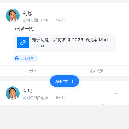
勾崽
前端切图仔 @梅有公司
·
5年前
（可爱一笑）
知乎问题：如何看待 TC39 的提案 Module Fragments？
juejin.cn
上班摸鱼
点赞
3
APP内打开
勾崽
前端切图仔 @梅有公司
·
5年前
以后，不搞群了。以后，不当热心网友回答别人问题了。
没个屁用。
赞过