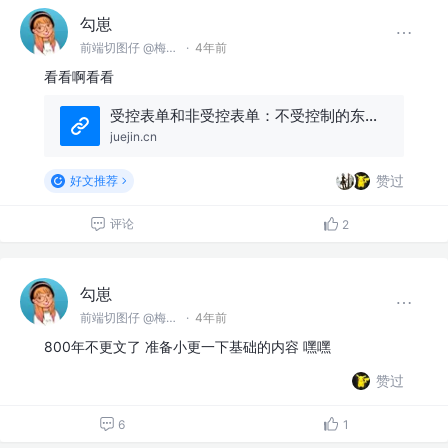
勾崽
前端切图仔 @梅有公司
·
4年前
看看啊看看
受控表单和非受控表单：不受控制的东西，你非要往家领？
juejin.cn
赞过
好文推荐
评论
2
勾崽
前端切图仔 @梅有公司
·
4年前
800年不更文了 准备小更一下基础的内容 嘿嘿
赞过
6
1