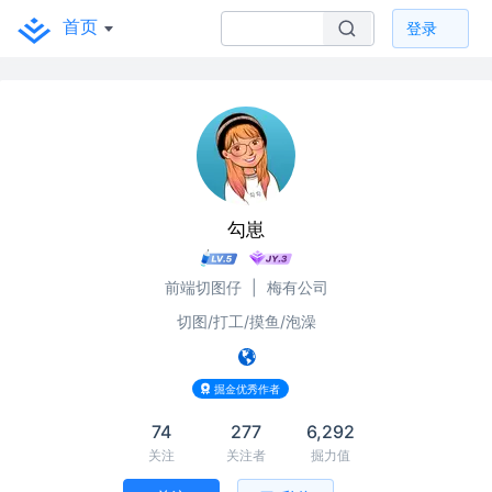
首页
登录
勾崽
前端切图仔
|
梅有公司
切图/打工/摸鱼/泡澡
掘金优秀作者
74
277
6,292
关注
关注者
掘力值