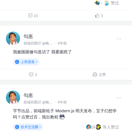
赞过
20
3
勾崽
前端切图仔 @梅有公司
·
4年前
我被困困修勾造访了 我要困死了
上班摸鱼
点赞
3
勾崽
前端切图仔 @梅有公司
·
4年前
字节出品，前端新轮子 Modern.js 明天发布，宝子们想学
吗？点赞过百，我出教程
等人赞过
技术交流圈