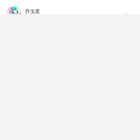
乔戈里
4年前
睡到中午再去上班
赞过
评论
2
乔戈里
4年前
愿世界和平
赞过
评论
1
乔戈里
4年前