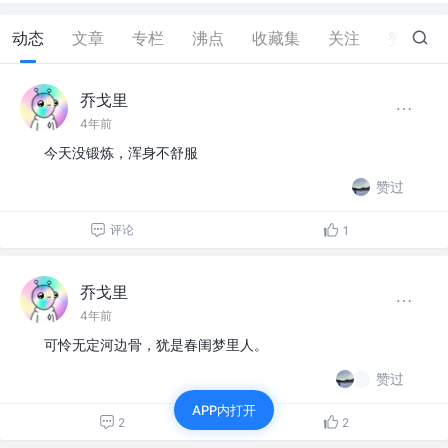
动态
文章
专栏
沸点
收藏集
关注
赞
49
乔戈里
4年前
今天没锻炼，浑身不舒服
赞过
评论
1
乔戈里
4年前
可怜无定河边骨，犹是春闺梦里人。
赞过
APP内打开
2
2